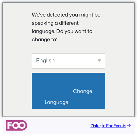
We've detected you might be
speaking a different
language. Do you want to
change to:
English
                        Change 
Language                    
Přeskočit
Získejte FooEvents
na
obsah