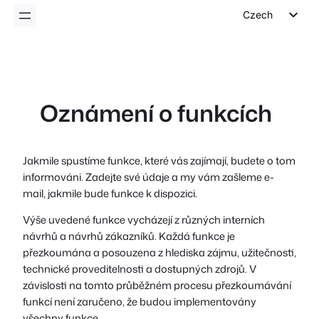
Czech
English
German
Dutch
Oznámení o funkcích
Spanish
Italian
Portuguese
Jakmile spustíme funkce, které vás zajímají, budete o tom
informováni. Zadejte své údaje a my vám zašleme e-
French
mail, jakmile bude funkce k dispozici.
Polish
Výše uvedené funkce vycházejí z různých interních
Greek
návrhů a návrhů zákazníků. Každá funkce je
přezkoumána a posouzena z hlediska zájmu, užitečnosti,
technické proveditelnosti a dostupných zdrojů. V
závislosti na tomto průběžném procesu přezkoumávání
funkcí není zaručeno, že budou implementovány
všechny funkce.