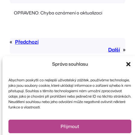
OPRAVENO: Chyba oznámení o aktualizaci
«
Předchozí
Další
»
Správa souhlasu
Abychom poskytli co nejlepší uživatelský zážitek, používáme technologie,
jako jsou soubory cookie, které ukládají informace o zařízení a/nebo k nim
přistupují. Souhlas s těmito technologiemi nám umožní zpracovávat
údaje, jako je chování při prohlížení nebo jedinečné ID na těchto stránkách.
Copyright © 2026 FooEvents. Všechna práva
Neudělení souhlasu nebo jeho odvolání může negativně ovlivnit některé
vyhrazena.
funkce a vlastnosti.
Prohlášení o ochraně osobních údajů
|
Podmínky
a pravidla
|
Odmítnutí odpovědnosti
Přijmout