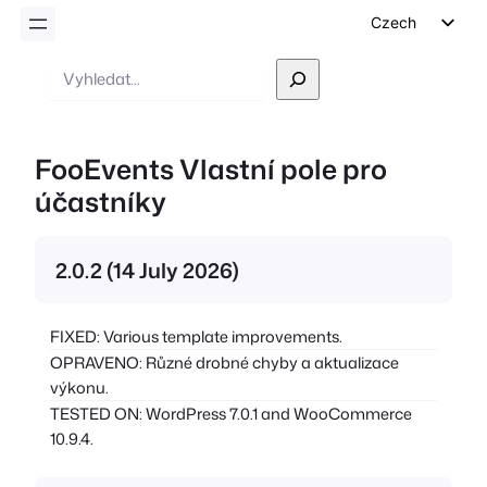
Czech
English
Vyhledávání
German
Dutch
FooEvents Vlastní pole pro
Spanish
účastníky
Italian
Portuguese
2.0.2 (14 July 2026)
French
Polish
FIXED: Various template improvements.
Greek
OPRAVENO: Různé drobné chyby a aktualizace
výkonu.
TESTED ON: WordPress 7.0.1 and WooCommerce
10.9.4.