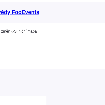
vědy FooEvents
 změn
Silniční mapa