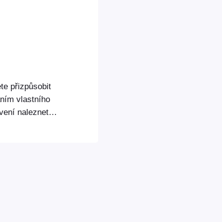
e přizpůsobit
ním vlastního
avení naleznete
části FooEvents
ahrát vlastní