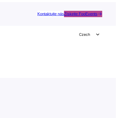
Kontaktujte nás
Získejte FooEvents
Czech
English
German
Dutch
Spanish
Italian
Portuguese
French
Polish
Greek