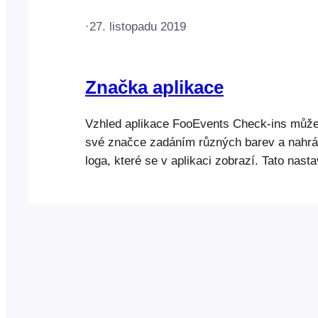
·
27. listopadu 2019
Značka aplikace
Vzhled aplikace FooEvents Check-ins můžet
své značce zadáním různých barev a nahrá
loga, které se v aplikaci zobrazí. Tato nast
v oblasti správce WordPress a přejdete do 
> Nastavení > Aplikace Check-ins Můžete n
logo do