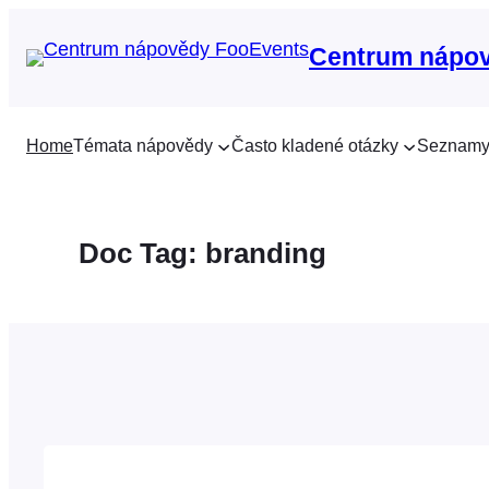
Přeskočit
na
Centrum nápo
obsah
Home
Témata nápovědy
Často kladené otázky
Seznamy
Doc Tag:
branding