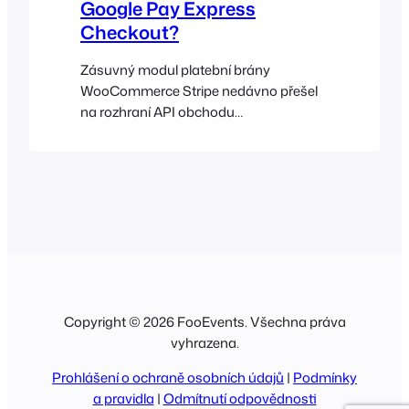
Google Pay Express
Checkout?
Zásuvný modul platební brány
WooCommerce Stripe nedávno přešel
na rozhraní API obchodu
WooCommerce. V důsledku toho již
nejsou možnosti Stripe Express
Checkout (Apple Pay a Google Pay)
kompatibilní s FooEvents při použití
klasického prostředí WooCommerce
Checkout založeného na zkratkách.
Chcete-li i nadále používat Apple Pay a
Google Pay s FooEvents, přejděte
prosím na nový WooCommerce [...]
Copyright © 2026 FooEvents. Všechna práva
vyhrazena.
Prohlášení o ochraně osobních údajů
|
Podmínky
a pravidla
|
Odmítnutí odpovědnosti