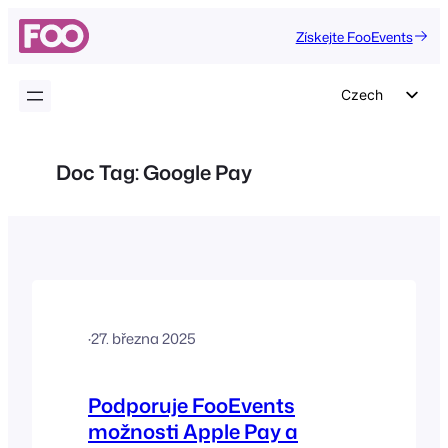
Přeskočit
Získejte FooEvents
na
obsah
Czech
English
German
Doc Tag:
Google Pay
Dutch
Spanish
Italian
Portuguese
French
·
27. března 2025
Polish
Greek
Podporuje FooEvents
možnosti Apple Pay a