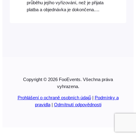
průběhu jejího vyřizování, než je přijata
platba a objednávka je dokončena.
Chcete-li přidat položky do košíku, stačí
kliknout na miniaturu produktu a ten se
okamžitě přidá do košíku. Produkty, které
obsahují varianty, jsou označeny malou
ikonou mřížky.
Copyright © 2026 FooEvents. Všechna práva
vyhrazena.
Prohlášení o ochraně osobních údajů
|
Podmínky a
pravidla
|
Odmítnutí odpovědnosti