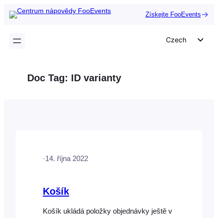
Přeskočit
Získejte FooEvents
na
obsah
Czech
English
German
Doc Tag:
ID varianty
Dutch
Spanish
Italian
Portuguese
French
·
14. října 2022
Polish
Greek
Košík
Košík ukládá položky objednávky ještě v