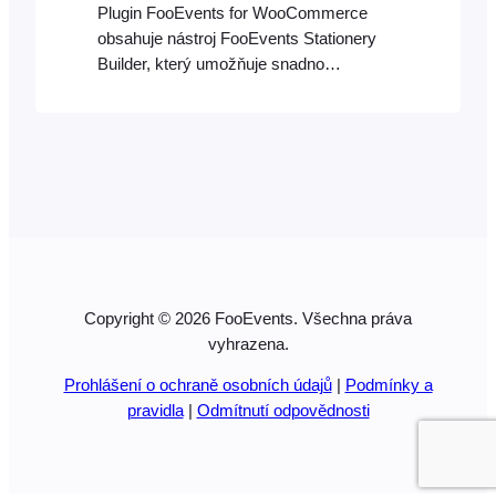
Plugin FooEvents for WooCommerce
obsahuje nástroj FooEvents Stationery
Builder, který umožňuje snadno
navrhovat a tisknout vlastní jmenovky,
náramky, vstupenky, identifikační karty a
personalizované štítky pomocí
intuitivního rozhraní typu „drag & drop“.
Rozložení si můžete přizpůsobit výběrem
předdefinovaného formátu s počtem
vstupenek, které se mají na každou z
nich vytisknout…
Copyright © 2026 FooEvents. Všechna práva
vyhrazena.
Prohlášení o ochraně osobních údajů
|
Podmínky a
pravidla
|
Odmítnutí odpovědnosti