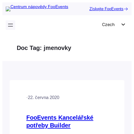
Přeskočit
Získejte FooEvents
na
obsah
Czech
English
German
Doc Tag:
jmenovky
Dutch
Spanish
Italian
Portuguese
French
·
22. června 2020
Polish
Greek
FooEvents Kancelářské
potřeby Builder