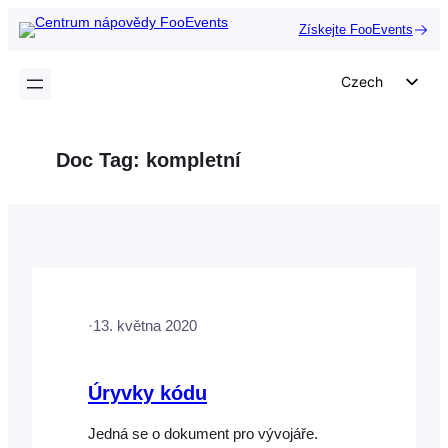
Přeskočit
Získejte FooEvents
na
obsah
Czech
English
German
Doc Tag:
kompletní
Dutch
Spanish
Italian
Portuguese
French
·
13. května 2020
Polish
Greek
Úryvky kódu
Jedná se o dokument pro vývojáře.