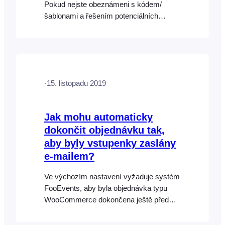
Pokud nejste obeznámeni s kódem/
šablonami a řešením potenciálních
konfliktů, obraťte se na vývojáře, který je
obeznámen s FooEvents a/nebo
WooCommerce. Důležité, nejprve si
prosím přečtěte Tyto úryvky jsou
poskytovány jako zdvořilostní informace
·
15. listopadu 2019
a nejsou součástí nabídky produktu
FooEvents. Jsou považovány za úpravy
a nejsou oficiálně
Jak mohu automaticky
dokončit objednávku tak,
aby byly vstupenky zaslány
e-mailem?
Ve výchozím nastavení vyžaduje systém
FooEvents, aby byla objednávka typu
WooCommerce dokončena ještě před
vytvořením vstupenek nebo jejich
odesláním e-mailem. Cílem je zajistit,