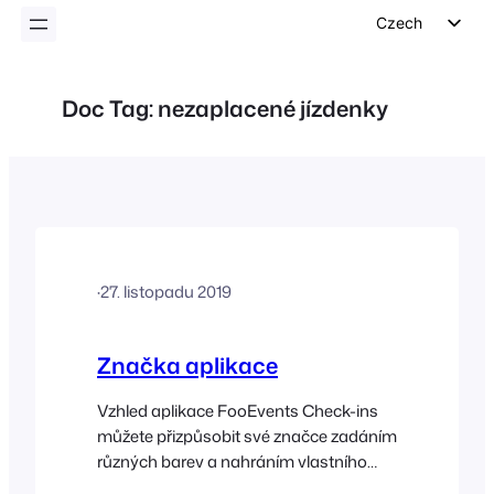
Czech
English
German
Doc Tag:
nezaplacené jízdenky
Dutch
Spanish
Italian
Portuguese
French
·
27. listopadu 2019
Polish
Greek
Značka aplikace
Vzhled aplikace FooEvents Check-ins
můžete přizpůsobit své značce zadáním
různých barev a nahráním vlastního
loga, které se v aplikaci zobrazí. Tato