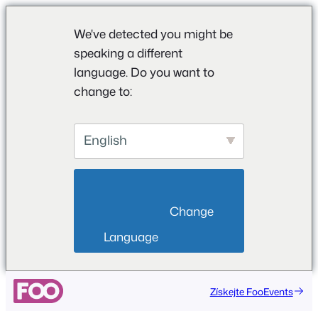
We've detected you might be
speaking a different
language. Do you want to
change to:
English
                        Change 
Language                    
Přeskočit
Získejte FooEvents
na
obsah