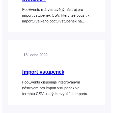
FooEvents má vestavěný nástroj pro
import vstupenek CSV, který lze použít k
importu velkého počtu vstupenek na
událost, které byly vygenerovány v
systému třetí strany. Chcete-li importovat
vstupenky z jiného systému, musíte
nejprve exportovat informace o
vstupenkách z jiného systému ve
·
16. ledna 2023
formátu CSV, abyste mohli [...]
Import vstupenek
FooEvents disponuje integrovaným
nástrojem pro import vstupenek ve
formátu CSV, který lze využít k importu
velkého množství vstupenek pro danou
akci. Lze jej také použít k přenosu údajů
o vstupenkách ze systému jiného