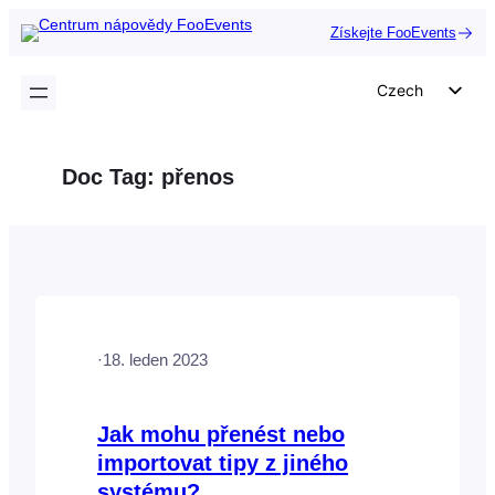
Přeskočit
Získejte FooEvents
na
obsah
Czech
English
German
Doc Tag:
přenos
Dutch
Spanish
Italian
Portuguese
French
·
18. leden 2023
Polish
Greek
Jak mohu přenést nebo
importovat tipy z jiného
systému?