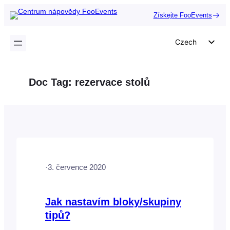
Přeskočit
Získejte FooEvents
na
obsah
Czech
English
German
Doc Tag:
rezervace stolů
Dutch
Spanish
Italian
Portuguese
French
·
3. července 2020
Polish
Greek
Jak nastavím bloky/skupiny
tipů?