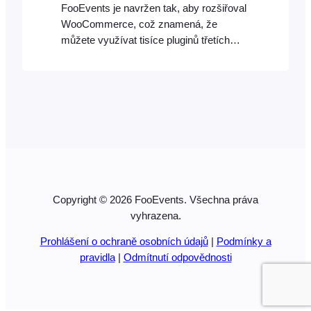
FooEvents je navržen tak, aby rozšiřoval
WooCommerce, což znamená, že
můžete využívat tisíce pluginů třetích
stran, které mění výchozí chování
vašeho obchodu na základě vašich
specifických požadavků. Pomocí
zásuvného modulu WooCommerce
Min/Max Quantities můžete přidat
podporu pro bloky/skupiny tipů. To je
užitečné při prodeji skupinových stolů
nebo skupinových slev na základě
Copyright © 2026 FooEvents. Všechna práva
vyhrazena.
Prohlášení o ochraně osobních údajů
|
Podmínky a
pravidla
|
Odmítnutí odpovědnosti