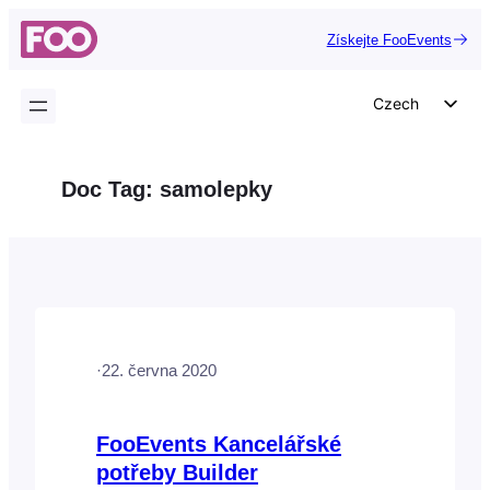
Přeskočit
Získejte FooEvents
na
obsah
Czech
English
German
Doc Tag:
samolepky
Dutch
Spanish
Italian
Portuguese
French
·
22. června 2020
Polish
Greek
FooEvents Kancelářské
potřeby Builder