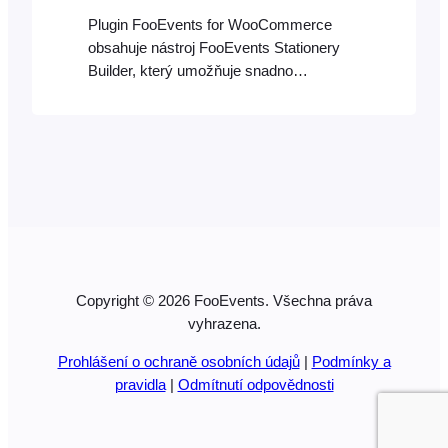
Plugin FooEvents for WooCommerce
obsahuje nástroj FooEvents Stationery
Builder, který umožňuje snadno
navrhovat a tisknout vlastní jmenovky,
náramky, vstupenky, identifikační karty a
personalizované štítky pomocí
intuitivního rozhraní typu „drag & drop“.
Rozložení si můžete přizpůsobit výběrem
předdefinovaného formátu s počtem
vstupenek, které se mají na každou z
nich vytisknout…
Copyright © 2026 FooEvents. Všechna práva
vyhrazena.
Prohlášení o ochraně osobních údajů
|
Podmínky a
pravidla
|
Odmítnutí odpovědnosti