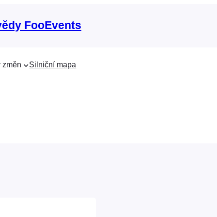
vědy FooEvents
 změn
Silniční mapa