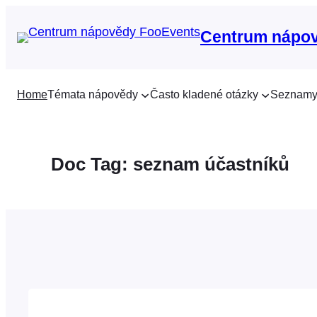
Přeskočit
na
Centrum nápo
obsah
Home
Témata nápovědy
Často kladené otázky
Seznamy
Doc Tag:
seznam účastníků