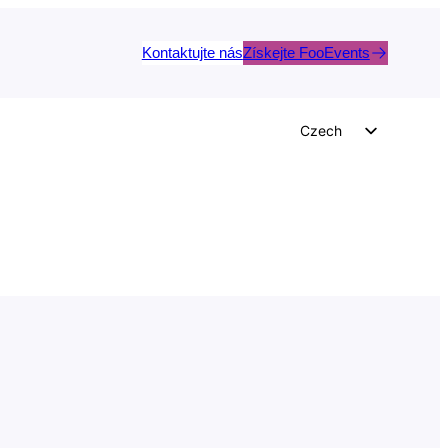
Kontaktujte nás
Získejte FooEvents
Czech
English
German
Dutch
Spanish
Italian
Portuguese
French
Polish
Greek