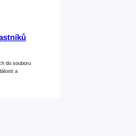
astníků
ích do souboru
álosti a