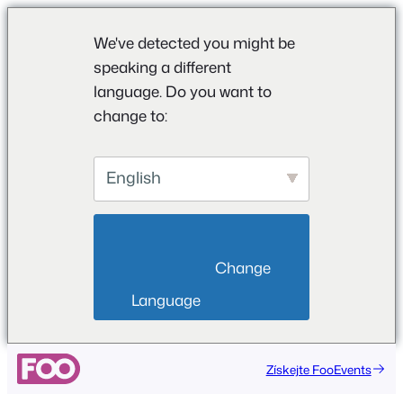
We've detected you might be
speaking a different
language. Do you want to
change to:
English
                        Change 
Language                    
Přeskočit
Získejte FooEvents
na
obsah