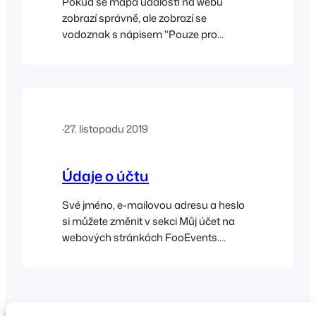
Pokud se mapa události na webu
zobrazí správně, ale zobrazí se
vodoznak s nápisem "Pouze pro
vývojové účely" a zpráva "Tato stránka
nemůže správně načíst Mapy Google",
může být problém v tom, že jste do
svého účtu Google pro fakturaci
nepřidali platební metodu. Další
·
27. listopadu 2019
informace o nastavení si můžete přečíst
Údaje o účtu
Své jméno, e-mailovou adresu a heslo
si můžete změnit v sekci Můj účet na
webových stránkách FooEvents.
Přejděte na stránky FooEvents.com >
Můj účet > Podrobnosti o účtu a
upravte nastavení svého profilu. Kdykoli
můžete upravit své fakturační údaje,