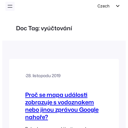
Czech
English
German
Doc Tag:
vyúčtování
Dutch
Spanish
Italian
Portuguese
French
·
28. listopadu 2019
Polish
Greek
Proč se mapa události
zobrazuje s vodoznakem
nebo jinou zprávou Google
nahoře?