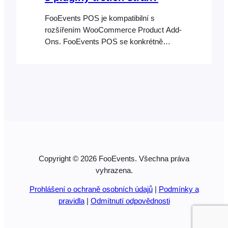
FooEvents POS je kompatibilní s
rozšířením WooCommerce Product Add-
Ons. FooEvents POS se konkrétně
neintegruje s žádnými dalšími pluginy
třetích stran pro WordPress a
WooCommerce, jako jsou například
WooCommerce Product Bundles a
WooCommerce Min/Max Orders, i když
bychom rádi v budoucnu přidali podporu i
pro ně. Některé pluginy třetích stran
mohou i nadále fungovat v závislosti na
funkcích, které vykonávají, avšak […]
Copyright © 2026 FooEvents. Všechna práva
vyhrazena.
Prohlášení o ochraně osobních údajů
|
Podmínky a
pravidla
|
Odmítnutí odpovědnosti