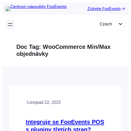
Přeskočit
Získejte FooEvents
na
obsah
Czech
English
German
Doc Tag:
WooCommerce Min/Max
Dutch
objednávky
Spanish
Italian
Portuguese
French
Polish
·
Listopad 22, 2022
Greek
Integruje se FooEvents POS
s pluginy třetích stran?