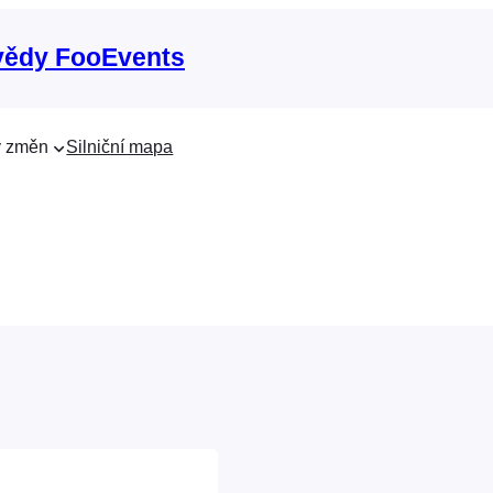
vědy FooEvents
 změn
Silniční mapa