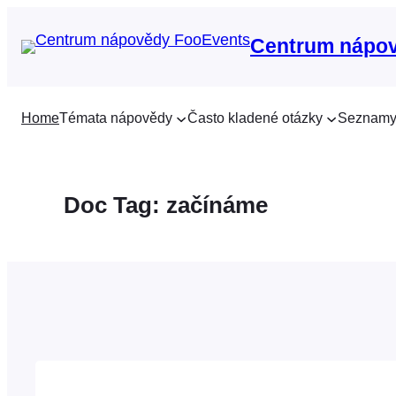
Přeskočit
na
Centrum nápo
obsah
Home
Témata nápovědy
Často kladené otázky
Seznamy
Doc Tag:
začínáme