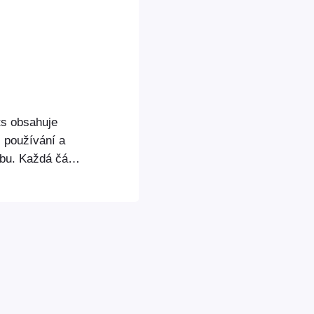
ts obsahuje
, používání a
bu. Každá část
mace a pokyny.
n pro provoz
alován
nkce pro