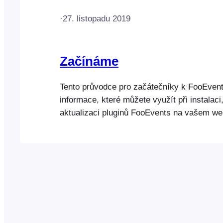
·
27. listopadu 2019
Začínáme
Tento průvodce pro začátečníky k FooEven
informace, které můžete využít při instalaci
aktualizaci pluginů FooEvents na vašem we
obsahuje také odkazy na podrobnější infor
Jak FooEvents funguje FooEvents je navrže
na webech WordPress, na kterých je nainst
WooCommerce. FooEvents přidává další fu
správu událostí a prodej vstupenek…