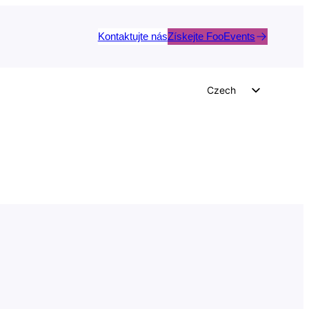
Kontaktujte nás
Získejte FooEvents
Czech
English
German
Dutch
Spanish
Italian
Portuguese
French
Polish
Greek