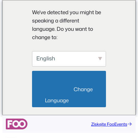
We've detected you might be
speaking a different
language. Do you want to
change to:
English
                        Change 
Language                    
Přeskočit
Získejte FooEvents
na
obsah