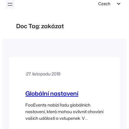
Czech
English
German
Doc Tag:
zakázat
Dutch
Spanish
Italian
Portuguese
French
·
27. listopadu 2019
Polish
Greek
Globální nastavení
FooEvents nabízí řadu globálních
nastavení, která mohou ovlivnit chování
vašich událostí a vstupenek. V
nastavení pluginu můžete také