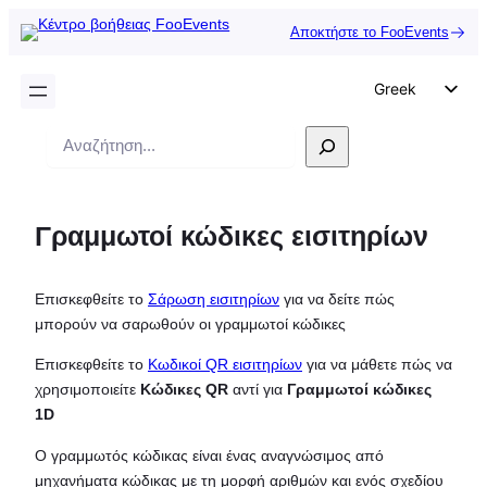
Αποκτήστε το FooEvents
Greek
English
Αναζήτηση
German
Dutch
Γραμμωτοί κώδικες εισιτηρίων
Spanish
Italian
Επισκεφθείτε το
Σάρωση εισιτηρίων
για να δείτε πώς
Portuguese
μπορούν να σαρωθούν οι γραμμωτοί κώδικες
French
Επισκεφθείτε το
Κωδικοί QR εισιτηρίων
για να μάθετε πώς να
Polish
χρησιμοποιείτε
Κώδικες QR
αντί για
Γραμμωτοί κώδικες
Czech
1D
Ο γραμμωτός κώδικας είναι ένας αναγνώσιμος από
μηχανήματα κώδικας με τη μορφή αριθμών και ενός σχεδίου