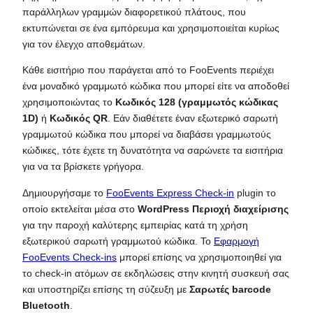
παράλληλων γραμμών διαφορετικού πλάτους, που
εκτυπώνεται σε ένα εμπόρευμα και χρησιμοποιείται κυρίως
για τον έλεγχο αποθεμάτων.
Κάθε εισιτήριο που παράγεται από το FooEvents περιέχει
ένα μοναδικό γραμμωτό κώδικα που μπορεί είτε να αποδοθεί
χρησιμοποιώντας το
Κωδικός 128 (γραμμωτός κώδικας
1D)
ή
Κωδικός QR
. Εάν διαθέτετε έναν εξωτερικό σαρωτή
γραμμωτού κώδικα που μπορεί να διαβάσει γραμμωτούς
κώδικες, τότε έχετε τη δυνατότητα να σαρώνετε τα εισιτήρια
για να τα βρίσκετε γρήγορα.
Δημιουργήσαμε το
FooEvents Express Check-in
plugin το
οποίο εκτελείται μέσα στο
WordPress Περιοχή διαχείρισης
για την παροχή καλύτερης εμπειρίας κατά τη χρήση
εξωτερικού σαρωτή γραμμωτού κώδικα. Το
Εφαρμογή
FooEvents Check-ins
μπορεί επίσης να χρησιμοποιηθεί για
το check-in ατόμων σε εκδηλώσεις στην κινητή συσκευή σας
και υποστηρίζει επίσης τη σύζευξη με
Σαρωτές barcode
Bluetooth
.