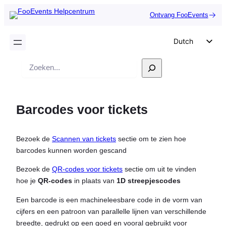
Ontvang FooEvents
Dutch
English
Zoek
German
op
Spanish
Barcodes voor tickets
Italian
Portuguese
Bezoek de
Scannen van tickets
sectie om te zien hoe
French
barcodes kunnen worden gescand
Polish
Bezoek de
QR-codes voor tickets
sectie om uit te vinden
Czech
hoe je
QR-codes
in plaats van
1D streepjescodes
Greek
Een barcode is een machineleesbare code in de vorm van
cijfers en een patroon van parallelle lijnen van verschillende
breedte, gedrukt op een goed en vooral gebruikt voor