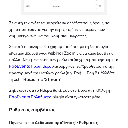
Σε αυτή την ενότητα μπορείτε να αλλάξετε τους όρους που
χρησιμοποιούνται για την περιγραφή των ημερών, των
συμμετεχόντων και του κουμπιού εγγραφής.
Σε αυτό το σενάριο, θα χρησιμοποιήσουμε τη λειτουργία
επαναλαμβανόμενων webinar Zoom για να καλύψουμε τις
πολλαπλές εμφανίσεις των ροών και θα χρησιμοποιήσουμε το
FooEvents Πολυήμερο
λειτουργικότητα πρόσθετου για την
προσαρμογή πολλαπλών ροών (π.χ. Ροή 1 - Ροή 5). Αλλάξτε
τη λέξη '
Ημέρα
στο '
Stream'
.
Σημειώστε ότι το
Ημέρα
θα εμφανιστεί μόνο αν η επιλογή
FooEvents Πολυήμερο
plugin είναι εγκατεστημένο.
Ρυθμίσεις συμβάντος
Πηγαίνετε στο
Δεδομένα προϊόντος
>
Ρυθμίσεις