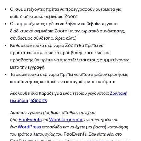
Οι συμμετέχοντες πρέπει να προεγγραφούν αυτόματα για
κάθε διαδικτυακό σεμινάριο Zoom
Οι συμμετέχοντες πρέπει να λάβουν επιβεβαίωση για τα
διαδικτυακά σεμινάρια Zoom (αναγνωριστικό συνάντησης,
σύνδεσμος σύνδεσης, ώρες κ.λπ.)
Κάθε διαδικτυακό σεμινάριο Zoom θα πρέπει να
προστατεύεται με κωδικό πρόσβασης και ο κωδικός
πρόσβασης θα πρέπει να αποστέλλεται στους συμμετέχοντες
μετά την εγγραφή.
Τα διαδικτυακά σεμινάρια πρέπει να υποστηρίζουν ερωτήσεις
και απαντήσεις και πρέπει να καταγράφονται αυτόματα
Ακολουθεί ένα παράδειγμα ενός τέτοιου γεγονότος:
Ζωντανή
μετάδοση eSports
Αυτό το έγγραφο βοήθειας υποθέτει ότι έχετε
ήδη
FooEvents
και
WooCommerce
εγκατεστημένο σε
ένα
WordPress
ιστοσελίδα και να έχετε μια βασική κατανόηση
του τρόπου λειτουργίας του FooEvents. Εάν είστε νέοι στο