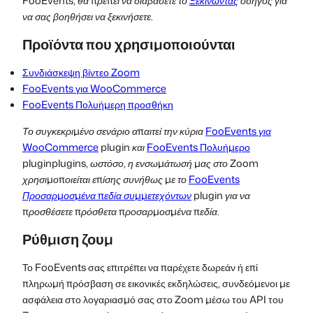
FooEvents, θα πρέπει να διαβάσετε το
Ξεκινώντας
οδηγός για
να σας βοηθήσει να ξεκινήσετε.
Προϊόντα που χρησιμοποιούνται
Συνδιάσκεψη βίντεο Zoom
FooEvents για WooCommerce
FooEvents Πολυήμερη προσθήκη
Το συγκεκριμένο σενάριο απαιτεί την κύρια
FooEvents για
WooCommerce
plugin και
FooEvents Πολυήμερο
plugin
plugins, ωστόσο, η ενσωμάτωσή μας στο Zoom
χρησιμοποιείται επίσης συνήθως με το
FooEvents
Προσαρμοσμένα πεδία συμμετεχόντων
plugin για να
προσθέσετε πρόσθετα προσαρμοσμένα πεδία.
Ρύθμιση ζουμ
Το FooEvents σας επιτρέπει να παρέχετε δωρεάν ή επί
πληρωμή πρόσβαση σε εικονικές εκδηλώσεις, συνδεόμενοι με
ασφάλεια στο λογαριασμό σας στο Zoom μέσω του API του