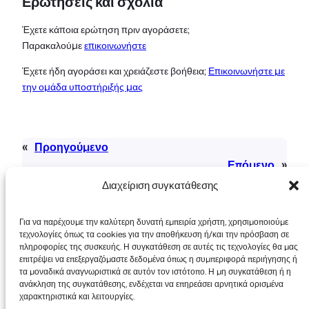
Ερωτήσεις και σχόλια
Έχετε κάποια ερώτηση πριν αγοράσετε;
Παρακαλούμε
επικοινωνήστε
Έχετε ήδη αγοράσει και χρειάζεστε βοήθεια;
Επικοινωνήστε με
την ομάδα υποστήριξής μας
«
Προηγούμενο
Επόμενο
»
Διαχείριση συγκατάθεσης
Για να παρέχουμε την καλύτερη δυνατή εμπειρία χρήστη, χρησιμοποιούμε
τεχνολογίες όπως τα cookies για την αποθήκευση ή/και την πρόσβαση σε
πληροφορίες της συσκευής. Η συγκατάθεση σε αυτές τις τεχνολογίες θα μας
επιτρέψει να επεξεργαζόμαστε δεδομένα όπως η συμπεριφορά περιήγησης ή
τα μοναδικά αναγνωριστικά σε αυτόν τον ιστότοπο. Η μη συγκατάθεση ή η
Πνευματικά δικαιώματα © 2026 FooEvents. Όλα
ανάκληση της συγκατάθεσης, ενδέχεται να επηρεάσει αρνητικά ορισμένα
τα δικαιώματα διατηρούνται.
χαρακτηριστικά και λειτουργίες.