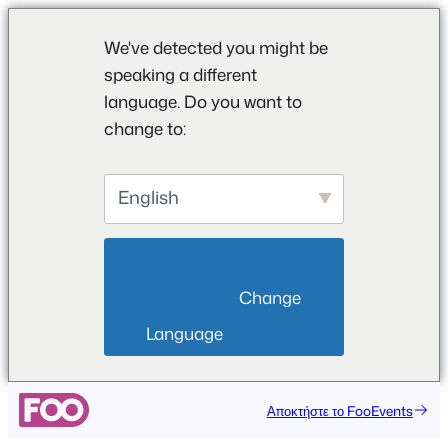
We've detected you might be
speaking a different
language. Do you want to
change to:
English
                        Change 
Language                    
Αποκτήστε το FooEvents