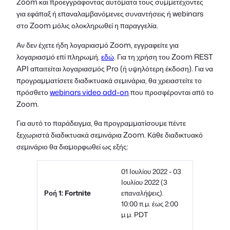
Zoom και προεγγράφοντας αυτόματα τους συμμετέχοντες
για εφάπαξ ή επαναλαμβανόμενες συναντήσεις ή webinars
στο Zoom μόλις ολοκληρωθεί η παραγγελία.
Αν δεν έχετε ήδη λογαριασμό Zoom, εγγραφείτε για
λογαριασμό επί πληρωμή.
εδώ
. Για τη χρήση του Zoom REST
API απαιτείται λογαριασμός Pro (ή υψηλότερη έκδοση). Για να
προγραμματίσετε διαδικτυακά σεμινάρια, θα χρειαστείτε το
πρόσθετο
webinars video add-on
που προσφέρονται από το
Zoom.
Για αυτό το παράδειγμα, θα προγραμματίσουμε πέντε
ξεχωριστά διαδικτυακά σεμινάρια Zoom. Κάθε διαδικτυακό
σεμινάριο θα διαμορφωθεί ως εξής:
01 Ιουλίου 2022 - 03
Ιουλίου 2022 (3
Ροή 1: Fortnite
επαναλήψεις).
10:00 π.μ. έως 2:00
μ.μ. PDT