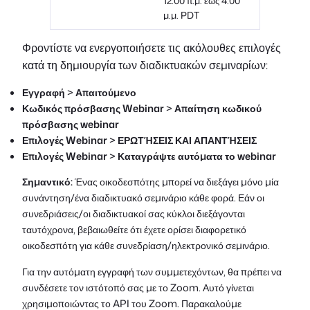
12:00 π.μ. έως 4:00
μ.μ. PDT
Φροντίστε να ενεργοποιήσετε τις ακόλουθες επιλογές
κατά τη δημιουργία των διαδικτυακών σεμιναρίων:
Εγγραφή
>
Απαιτούμενο
Κωδικός πρόσβασης Webinar
>
Απαίτηση κωδικού
πρόσβασης webinar
Επιλογές Webinar
>
ΕΡΩΤΉΣΕΙΣ ΚΑΙ ΑΠΑΝΤΉΣΕΙΣ
Επιλογές Webinar
>
Καταγράψτε αυτόματα το webinar
Σημαντικό:
Ένας οικοδεσπότης μπορεί να διεξάγει μόνο μία
συνάντηση/ένα διαδικτυακό σεμινάριο κάθε φορά. Εάν οι
συνεδριάσεις/οι διαδικτυακοί σας κύκλοι διεξάγονται
ταυτόχρονα, βεβαιωθείτε ότι έχετε ορίσει διαφορετικό
οικοδεσπότη για κάθε συνεδρίαση/ηλεκτρονικό σεμινάριο.
Για την αυτόματη εγγραφή των συμμετεχόντων, θα πρέπει να
συνδέσετε τον ιστότοπό σας με το Zoom. Αυτό γίνεται
χρησιμοποιώντας το API του Zoom. Παρακαλούμε