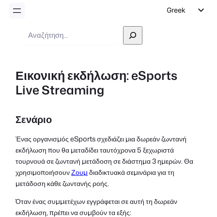
Greek
English
Αναζήτηση
German
Dutch
Εικονική εκδήλωση: eSports
Spanish
Live Streaming
Italian
Portuguese
Σενάριο
French
Polish
Ένας οργανισμός eSports σχεδιάζει μια δωρεάν ζωντανή
εκδήλωση που θα μεταδίδει ταυτόχρονα 5 ξεχωριστά
Czech
τουρνουά σε ζωντανή μετάδοση σε διάστημα 3 ημερών. Θα
χρησιμοποιήσουν
Ζουμ
διαδικτυακά σεμινάρια για τη
μετάδοση κάθε ζωντανής ροής.
Όταν ένας συμμετέχων εγγράφεται σε αυτή τη δωρεάν
εκδήλωση, πρέπει να συμβούν τα εξής: