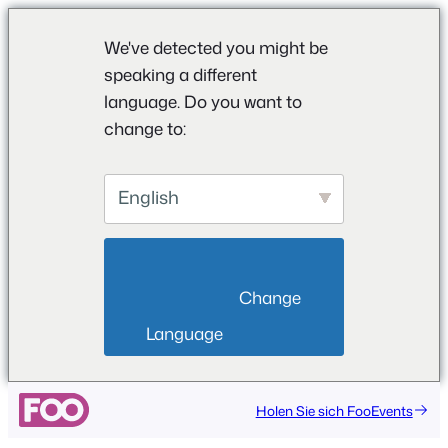
We've detected you might be
speaking a different
language. Do you want to
change to:
English
                        Change 
Language                    
Holen Sie sich FooEvents