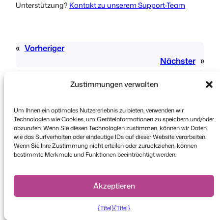
Unterstützung?
Kontakt zu unserem Support-Team
«
Vorheriger
Nächster
»
Zustimmungen verwalten
Um Ihnen ein optimales Nutzererlebnis zu bieten, verwenden wir
Technologien wie Cookies, um Geräteinformationen zu speichern und/oder
abzurufen. Wenn Sie diesen Technologien zustimmen, können wir Daten
wie das Surfverhalten oder eindeutige IDs auf dieser Website verarbeiten.
Urheberrecht © 2026 FooEvents. Alle Rechte
Wenn Sie Ihre Zustimmung nicht erteilen oder zurückziehen, können
vorbehalten.
bestimmte Merkmale und Funktionen beeinträchtigt werden.
Erklärung zum Datenschutz
|
Bedingungen und
Konditionen
|
Haftungsausschluss
Akzeptieren
{Titel}
{Titel}