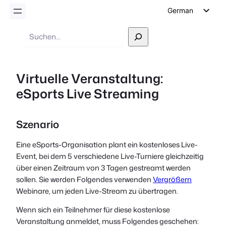
German
English
Suche
Dutch
Spanish
Virtuelle Veranstaltung:
Italian
eSports Live Streaming
Portuguese
French
Szenario
Polish
Czech
Eine eSports-Organisation plant ein kostenloses Live-
Event, bei dem 5 verschiedene Live-Turniere gleichzeitig
Greek
über einen Zeitraum von 3 Tagen gestreamt werden
sollen. Sie werden Folgendes verwenden
Vergrößern
Webinare, um jeden Live-Stream zu übertragen.
Wenn sich ein Teilnehmer für diese kostenlose
Veranstaltung anmeldet, muss Folgendes geschehen: