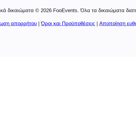
κά δικαιώματα © 2026 FooEvents. Όλα τα δικαιώματα διατ
ωση απορρήτου
|
Όροι και Προϋποθέσεις
|
Αποποίηση ευθ