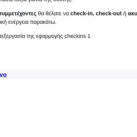
 συμμετέχοντες
θα θέλατε να
check-in, check-out
ή
ακυ
ική ενέργεια παρακάτω.
νο