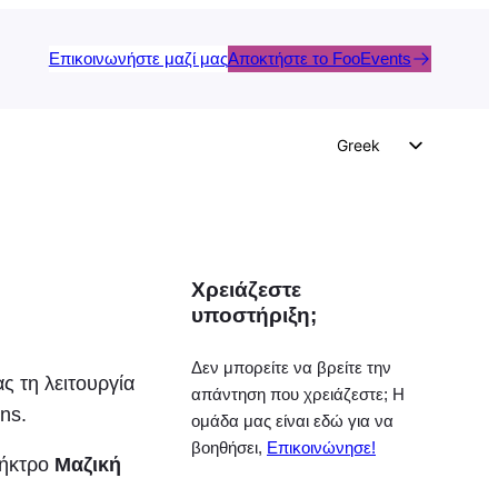
Επικοινωνήστε μαζί μας
Αποκτήστε το FooEvents
Greek
English
German
Dutch
Χρειάζεστε
Spanish
υποστήριξη;
Italian
Portuguese
Δεν μπορείτε να βρείτε την
ς τη λειτουργία
απάντηση που χρειάζεστε; Η
French
ns.
ομάδα μας είναι εδώ για να
Polish
βοηθήσει,
Επικοινώνησε!
λήκτρο
Μαζική
Czech