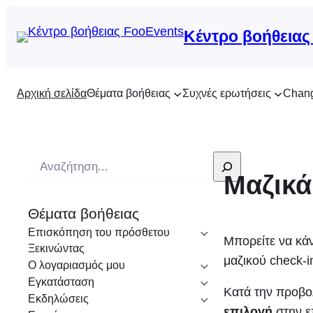
Κέντρο βοήθειας
Αρχική σελίδα
Θέματα βοήθειας
Συχνές ερωτήσεις
Chan
Α
Μαζικά
ν
α
Θέματα βοήθειας
ζ
Επισκόπηση του πρόσθετου
ή
Μπορείτε να κάν
Ξεκινώντας
τ
μαζικού check-i
Ο λογαριασμός μου
η
Εγκατάσταση
Κατά την προβο
σ
Εκδηλώσεις
επιλογή
στην ε