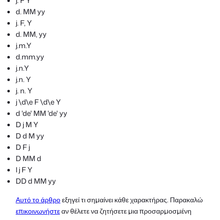
j. F Y
d. MM yy
j. F, Y
d. MM, yy
j.m.Y
d.mm.yy
j.n.Y
j.n. Y
j. n. Y
j \d\e F \d\e Y
d 'de' MM 'de' yy
D j M Y
D d M yy
D F j
D MM d
l j F Y
DD d MM yy
Αυτό το άρθρο
εξηγεί τι σημαίνει κάθε χαρακτήρας. Παρακαλώ
επικοινωνήστε
αν θέλετε να ζητήσετε μια προσαρμοσμένη