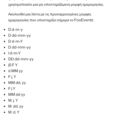
χρησιμοποιείτε μια μη υποστηριζόμενη μορφή ημερομηνίας.
Ακολουθεί μια λίστα με τις προσαρμοσμένες μορφές
ημερομηνίας που υποστηρίζει σήμερα το FooEvents:
D d-m-y
D dd-mm-yy
D d-m-Y
D dd-mm-yy
l d-m-Y
DD dd-mm-yy
jS F Y
d MM yy
F j, Y
MM dd, yy
F j Y
MM dd yy
M. j, Y
M. dd, yy
M. d, Y