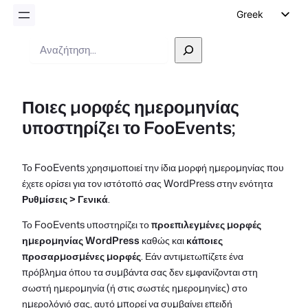
Greek
English
Αναζήτηση
German
Dutch
Ποιες μορφές ημερομηνίας
Spanish
υποστηρίζει το FooEvents;
Italian
Portuguese
Το FooEvents χρησιμοποιεί την ίδια μορφή ημερομηνίας που
French
έχετε ορίσει για τον ιστότοπό σας WordPress στην ενότητα
Polish
Ρυθμίσεις > Γενικά
.
Czech
Το FooEvents υποστηρίζει το
προεπιλεγμένες μορφές
ημερομηνίας WordPress
καθώς και
κάποιες
προσαρμοσμένες μορφές
. Εάν αντιμετωπίζετε ένα
πρόβλημα όπου τα συμβάντα σας δεν εμφανίζονται στη
σωστή ημερομηνία (ή στις σωστές ημερομηνίες) στο
ημερολόγιό σας, αυτό μπορεί να συμβαίνει επειδή