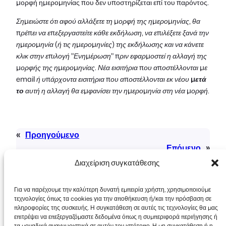
μορφή ημερομηνίας που δεν υποστηρίζεται επί του παρόντος.
Σημειώστε ότι αφού αλλάξετε τη μορφή της ημερομηνίας, θα
πρέπει να επεξεργαστείτε κάθε εκδήλωση, να επιλέξετε ξανά την
ημερομηνία (ή τις ημερομηνίες) της εκδήλωσης και να κάνετε
κλικ στην επιλογή "Ενημέρωση" πριν εφαρμοστεί η αλλαγή της
μορφής της ημερομηνίας. Νέα εισιτήρια που αποστέλλονται με
email ή υπάρχοντα εισιτήρια που αποστέλλονται εκ νέου
μετά
το
αυτή η αλλαγή θα εμφανίσει την ημερομηνία στη νέα μορφή.
«
Προηγούμενο
Επόμενο
»
Διαχείριση συγκατάθεσης
Για να παρέχουμε την καλύτερη δυνατή εμπειρία χρήστη, χρησιμοποιούμε
τεχνολογίες όπως τα cookies για την αποθήκευση ή/και την πρόσβαση σε
πληροφορίες της συσκευής. Η συγκατάθεση σε αυτές τις τεχνολογίες θα μας
επιτρέψει να επεξεργαζόμαστε δεδομένα όπως η συμπεριφορά περιήγησης ή
τα μοναδικά αναγνωριστικά σε αυτόν τον ιστότοπο. Η μη συγκατάθεση ή η