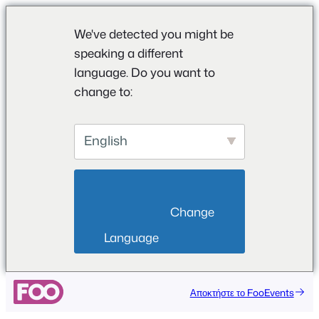
We've detected you might be
speaking a different
language. Do you want to
change to:
English
                        Change 
Language                    
Αποκτήστε το FooEvents