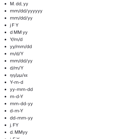
M. dd, yy
mm/dd/yyyyyy
mm/dd/yy
j F Y
d MM yy
Y/m/d
yy/mm/dd
m/d/Y
mm/dd/yy
d/m/Y
ηη/μμ/εε
Y-m-d
yy-mm-dd
m-d-Y
mm-dd-yy
d-m-Y
dd-mm-yy
j. FY
d. MMyy