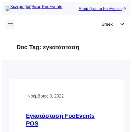
Μετάβαση
Αποκτήστε το FooEvents
στο
περιεχόμενο
Greek
English
German
Doc Tag:
εγκατάσταση
Dutch
Spanish
Italian
Portuguese
French
·
Νοέμβριος 3, 2022
Polish
Czech
Εγκατάσταση FooEvents
POS