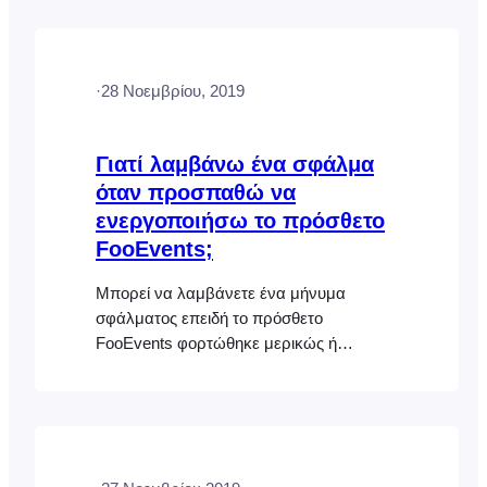
λεπτά!
·
28 Νοεμβρίου, 2019
Γιατί λαμβάνω ένα σφάλμα
όταν προσπαθώ να
ενεργοποιήσω το πρόσθετο
FooEvents;
Μπορεί να λαμβάνετε ένα μήνυμα
σφάλματος επειδή το πρόσθετο
FooEvents φορτώθηκε μερικώς ή
φορτώθηκε περισσότερες από μία φορές
στον διακομιστή σας, γεγονός που
προκαλεί πρόβλημα με την ονομασία
φακέλων ή τα δικαιώματα. Περιηγηθείτε
στην ενότητα "Plugins" στην περιοχή