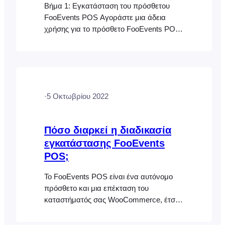
Βήμα 1: Εγκατάσταση του πρόσθετου
FooEvents POS Αγοράστε μια άδεια
χρήσης για το πρόσθετο FooEvents POS,
κατεβάστε το πρόσθετο από τον
λογαριασμό σας στο FooEvents και
εγκαταστήστε το στον ιστότοπό σας Βήμα
2: Εγκαταστήστε επιπλέον επεκτάσεις
του FooEvents Βήμα 3: Διαμορφώστε το
·
5 Οκτωβρίου 2022
FooEvents POS Μεταβείτε στο
FooEvents POS > Ρυθμίσεις στον πίνακα
ελέγχου του WordPress και εισαγάγετε
Πόσο διαρκεί η διαδικασία
τον κωδικό άδειας χρήσης του FooEvents
εγκατάστασης FooEvents
(εάν…
POS;
Το FooEvents POS είναι ένα αυτόνομο
πρόσθετο και μια επέκταση του
καταστήματός σας WooCommerce, έτσι
ώστε οι περισσότεροι πελάτες να είναι
έτοιμοι και να λειτουργούν μέσα σε λίγα