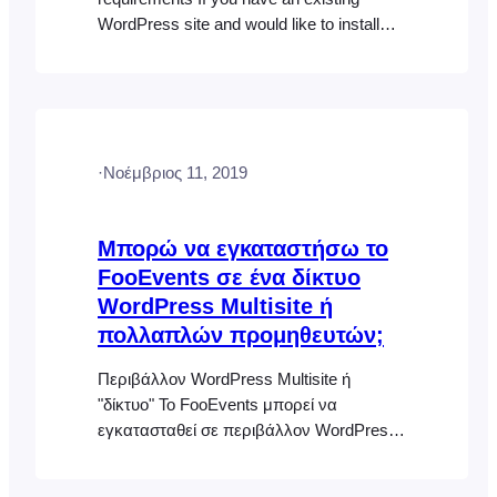
WordPress site and would like to install
FooEvents, the simplest method to install
the FooEvents plugins is to use the
WordPress Admin Area. Please ensure
that you have already installed
WooCommerce. Alternatively, you can
·
Νοέμβριος 11, 2019
upload the plugin ZIP file via an FTP
client…
Μπορώ να εγκαταστήσω το
FooEvents σε ένα δίκτυο
WordPress Multisite ή
πολλαπλών προμηθευτών;
Περιβάλλον WordPress Multisite ή
"δίκτυο" Το FooEvents μπορεί να
εγκατασταθεί σε περιβάλλον WordPress
Multisite ή "δίκτυο". Μπορείτε να
διαβάσετε περισσότερα για τη