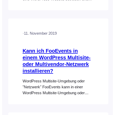
FooEvents installieren möchten, ist die
einfachste Methode zur Installation der
FooEvents-Plugins die Verwendung des
WordPress-Adminbereichs. Bitte stellen
Sie sicher, dass Sie WooCommerce
·
11. November 2019
bereits installiert haben. Alternativ können
Sie die ZIP-Datei des Plugins über einen
FTP-Client hochladen…
Kann ich FooEvents in
einem WordPress Multisite-
oder Multivendor-Netzwerk
installieren?
WordPress Multisite-Umgebung oder
"Netzwerk" FooEvents kann in einer
WordPress Multisite-Umgebung oder
einem "Netzwerk" installiert werden. Sie
können hier mehr über das "Erstellen
eines Netzwerks" lesen: