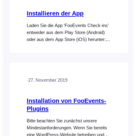
FooEvents-Plugins vollständig
(deaktivieren Sie es nicht einfach). Dann
Installieren der App
laden Sie es hoch und [...]
Laden Sie die App ‘FooEvents Check-ins’
entweder aus dem Play Store (Android)
oder aus dem App Store (iOS) herunter:
http://www.fooevents.com/apps/ Geben
Sie auf dem Anmeldebildschirm die
folgenden Daten ein: Bitte beachten Sie:
Standardmäßig ist der Zugriff auf die
“FooEvents Check-ins”-App auf Benutzer
·
27. November 2019
mit der Rolle „Administrator“ beschränkt.
Wenn Sie möchten, dass weitere Benutzer
Zugriff auf die FooEvents…
Installation von FooEvents-
Plugins
Bitte beachten Sie zunächst unsere
Mindestanforderungen. Wenn Sie bereits
eine WordPress-Website betreiben und