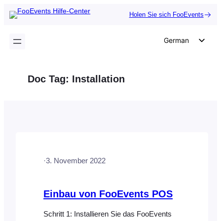
Zum
Holen Sie sich FooEvents
Inhalt
springen
German
English
Dutch
Doc Tag:
Installation
Spanish
Italian
Portuguese
French
Polish
·
3. November 2022
Czech
Greek
Einbau von FooEvents POS
Schritt 1: Installieren Sie das FooEvents