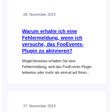
·
28. November 2019
Warum erhalte ich eine
Fehlermeldung, wenn ich
versuche, das FooEvents-
Plugin zu aktivieren?
Möglicherweise erhalten Sie eine
Fehlermeldung, weil das FooEvents-Plugin
teilweise oder mehr als einmal auf Ihren
Server hochgeladen wurde, was ein
Problem mit der Ordnerbenennung oder
den Berechtigungen verursacht. Gehen
Sie in Ihrem WordPress-
Verwaltungsbereich zu "Plugins" und
·
27. November 2019
löschen Sie alle Versionen des