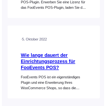
POS-Plugin. Erwerben Sie eine Lizenz für
das FooEvents POS-Plugin, laden Sie das
Plugin von Ihrem FooEvents-Konto
herunter und installieren Sie es auf Ihrer
Website. Schritt 2: Installieren Sie
zusätzliche FooEvents-Erweiterungen
Schritt 3: Konfigurieren Sie FooEvents
·
5. Oktober 2022
POS Gehen Sie in Ihrem WordPress-
Dashboard zu „FooEvents POS >
Einstellungen“ und geben Sie Ihren
Wie lange dauert der
FooEvents-Lizenzschlüssel ein (falls…
Einrichtungsprozess für
FooEvents POS?
FooEvents POS ist ein eigenständiges
Plugin und eine Erweiterung Ihres
WooCommerce Shops, so dass die
meisten Kunden innerhalb weniger
Minuten einsatzbereit sind!