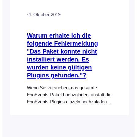
https://developer.wordpress.org/advanced-
administration/multisite Im Wesentlichen
·
4. Oktober 2019
würde jeder Benutzer seine eigene URL
haben, z. B. http://your-
website.com/username/, und seine
Warum erhalte ich die
eigenen Anmeldedaten. Das/die
folgende Fehlermeldung
FooEvents-Plugin(s) wird/werden nur auf
"Das Paket konnte nicht
der Hauptdomain installiert und dann
werden alle
installiert werden. Es
wurden keine gültigen
Plugins gefunden."?
Wenn Sie versuchen, das gesamte
FooEvents-Paket hochzuladen, anstatt die
FooEvents-Plugins einzeln hochzuladen,
erhalten Sie möglicherweise folgende
Fehlermeldung: “Das Paket konnte nicht
installiert werden. Es wurden keine
gültigen Plugins gefunden.” Die Lösung
besteht darin, zunächst die FooEvents-