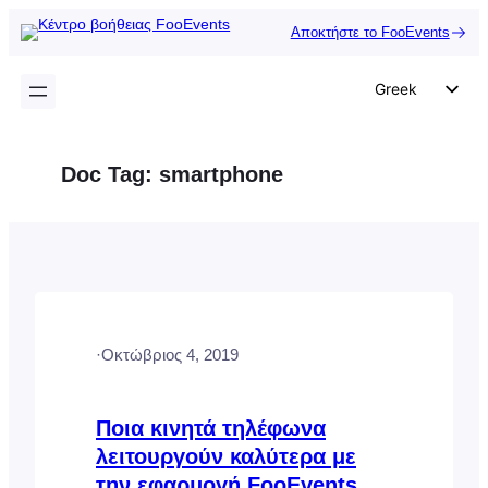
Μετάβαση
Αποκτήστε το FooEvents
στο
περιεχόμενο
Greek
English
German
Doc Tag:
smartphone
Dutch
Spanish
Italian
Portuguese
French
·
Οκτώβριος 4, 2019
Polish
Czech
Ποια κινητά τηλέφωνα
λειτουργούν καλύτερα με
την εφαρμογή FooEvents