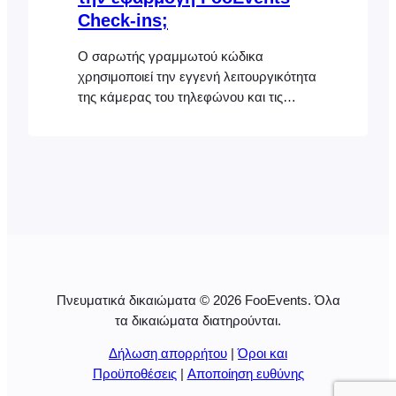
Check-ins;
Ο σαρωτής γραμμωτού κώδικα
χρησιμοποιεί την εγγενή λειτουργικότητα
της κάμερας του τηλεφώνου και τις
ενσωματωμένες βιβλιοθήκες του
λειτουργικού συστήματος, επομένως η
ακρίβεια και η ταχύτητα σάρωσης
εξαρτώνται σε μεγάλο βαθμό από την
ποιότητα και τις δυνατότητες της
συσκευής, όχι από την εφαρμογή.
Γενικά, διαπιστώσαμε ότι τα
smartphones υψηλότερης τεχνολογίας,
ειδικά τα νεότερα iPhone, αποδίδουν
Πνευματικά δικαιώματα © 2026 FooEvents. Όλα
καλύτερα καθώς…
τα δικαιώματα διατηρούνται.
Δήλωση απορρήτου
|
Όροι και
Προϋποθέσεις
|
Αποποίηση ευθύνης