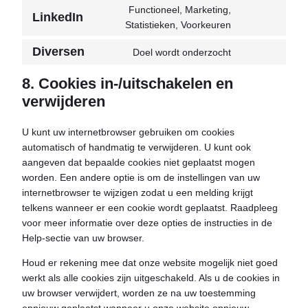
voor
youtube
Functioneel, Marketing,
LinkedIn
service
Toestemming
Statistieken, Voorkeuren
facebook
voor
Diversen
Doel wordt onderzocht
service
Consent
linkedin
to
8. Cookies in-/uitschakelen en
service
verwijderen
#!trpst#trp-
gettext-
U kunt uw internetbrowser gebruiken om cookies
data-
automatisch of handmatig te verwijderen. U kunt ook
trpgettextorigi
aangeven dat bepaalde cookies niet geplaatst mogen
worden. Een andere optie is om de instellingen van uw
internetbrowser te wijzigen zodat u een melding krijgt
telkens wanneer er een cookie wordt geplaatst. Raadpleeg
voor meer informatie over deze opties de instructies in de
Help-sectie van uw browser.
Houd er rekening mee dat onze website mogelijk niet goed
werkt als alle cookies zijn uitgeschakeld. Als u de cookies in
uw browser verwijdert, worden ze na uw toestemming