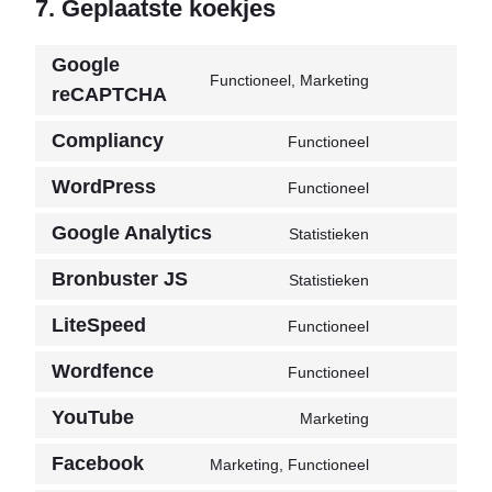
7. Geplaatste koekjes
Google
Functioneel, Marketing
Toestemming
reCAPTCHA
voor
Compliancy
service
Functioneel
Toestemming
google-
voor
WordPress
Functioneel
recaptcha
Toestemming
service
voor
complianz
Google Analytics
Statistieken
Toestemming
service
voor
wordpress
Bronbuster JS
Statistieken
Toestemming
service
voor
google-
LiteSpeed
Functioneel
Consent
service
analytics
to
sourcebuster-
Wordfence
Functioneel
Toestemming
service
js
voor
litespeed
YouTube
Marketing
Toestemming
service
voor
wordfence
Facebook
Marketing, Functioneel
Toestemming
service