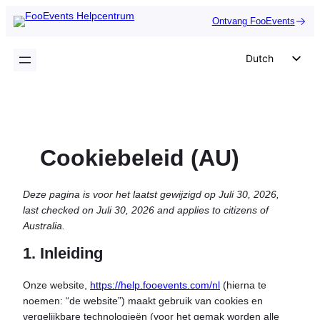
Ga
Ontvang FooEvents
naar
de
Dutch
inhoud
English
German
Spanish
Cookiebeleid (AU)
Italian
Portuguese
Deze pagina is voor het laatst gewijzigd op Juli 30, 2026,
French
last checked on Juli 30, 2026 and applies to citizens of
Polish
Australia.
Czech
1. Inleiding
Greek
Onze website,
https://help.fooevents.com/nl
(hierna te
noemen: “de website”) maakt gebruik van cookies en
vergelijkbare technologieën (voor het gemak worden alle