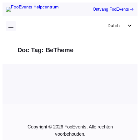
Ga
Ontvang FooEvents
naar
de
Dutch
inhoud
English
German
Doc Tag:
BeTheme
Spanish
Italian
Portuguese
French
Polish
Czech
Greek
Copyright © 2026 FooEvents. Alle rechten
voorbehouden.