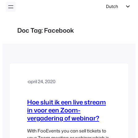
inhoud
Dutch
English
German
Doc Tag:
Facebook
Spanish
Italian
Portuguese
French
Polish
·
april 24, 2020
Czech
Greek
Hoe sluit ik een live stream
in voor een Zoom-
vergadering of webinar?
With FooEvents you can sell tickets to
your Zoom meeting or webinar which is