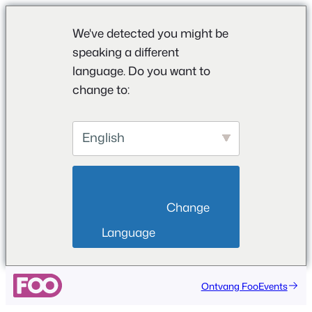
We've detected you might be
speaking a different
language. Do you want to
change to:
English
                        Change 
Language                    
Ga
Ontvang FooEvents
naar
de