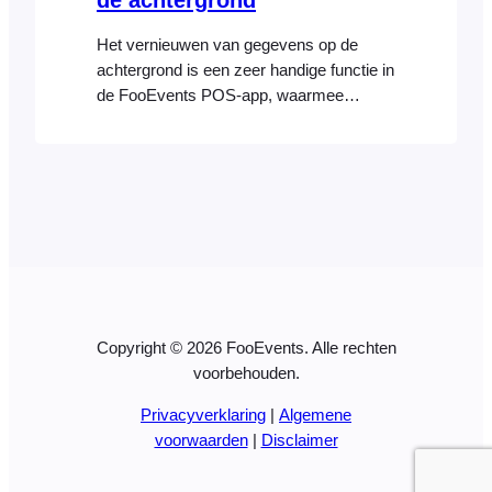
de achtergrond
Het vernieuwen van gegevens op de
achtergrond is een zeer handige functie in
de FooEvents POS-app, waarmee
gegevens in de cache kunnen worden
opgeslagen en updates handmatig of
automatisch op de achtergrond kunnen
worden opgehaald. Handmatige
gegevensupdates Als u automatische
gegevensupdates op de achtergrond hebt
uitgeschakeld, of als u gewoon even snel
de nieuwste gegevens wilt ophalen, kunt
u handmatig het proces starten…
Copyright © 2026 FooEvents. Alle rechten
voorbehouden.
Privacyverklaring
|
Algemene
voorwaarden
|
Disclaimer