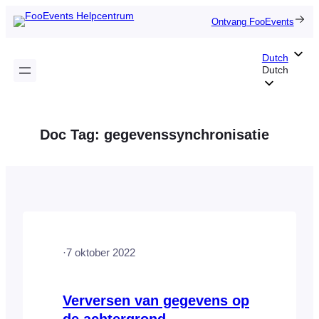
Ga
Ontvang FooEvents
naar
de
Dutch
inhoud
Dutch
Doc Tag:
gegevenssynchronisatie
·
7 oktober 2022
Verversen van gegevens op