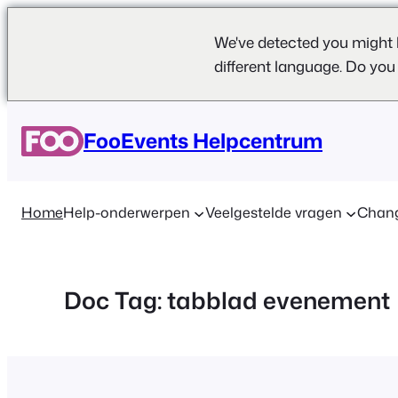
We've detected you might 
different language. Do you
Ga
naar
FooEvents Helpcentrum
de
inhoud
Home
Help-onderwerpen
Veelgestelde vragen
Chan
Doc Tag:
tabblad evenement