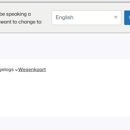
be speaking a
English
 want to change to:
gelogs
Wegenkaart