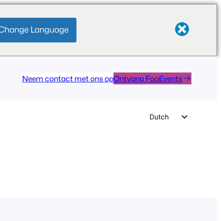
Change Language
Neem contact met ons op
Ontvang FooEvents
Dutch
English
German
Spanish
Italian
Portuguese
French