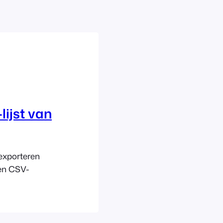
lijst van
exporteren
een CSV-