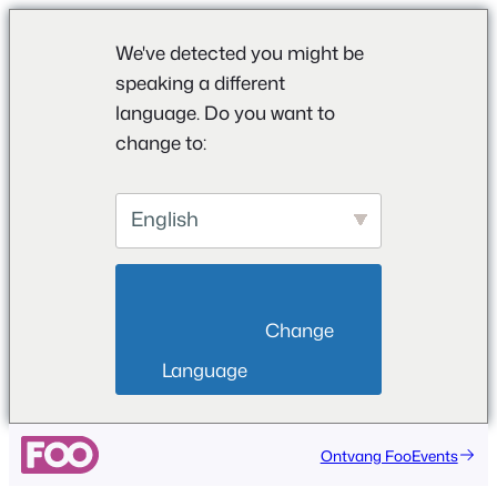
We've detected you might be
speaking a different
language. Do you want to
change to:
English
                        Change 
Language                    
Ga
Ontvang FooEvents
naar
de