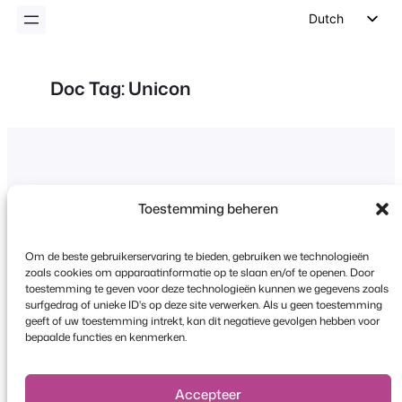
inhoud
Dutch
English
German
Doc Tag:
Unicon
Spanish
Italian
Portuguese
French
Toestemming beheren
Polish
Czech
Om de beste gebruikerservaring te bieden, gebruiken we technologieën
zoals cookies om apparaatinformatie op te slaan en/of te openen. Door
Greek
toestemming te geven voor deze technologieën kunnen we gegevens zoals
surfgedrag of unieke ID's op deze site verwerken. Als u geen toestemming
Copyright © 2026 FooEvents. Alle rechten
geeft of uw toestemming intrekt, kan dit negatieve gevolgen hebben voor
voorbehouden.
bepaalde functies en kenmerken.
Privacyverklaring
|
Algemene
voorwaarden
|
Disclaimer
Accepteer