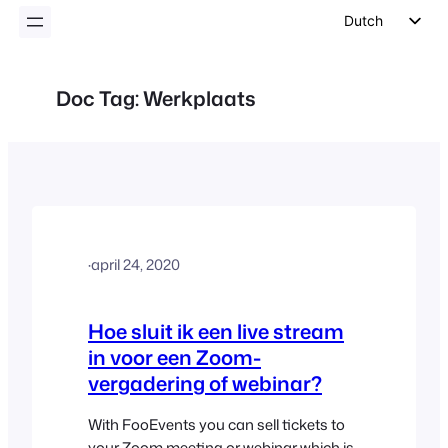
inhoud
Dutch
English
German
Doc Tag:
Werkplaats
Spanish
Italian
Portuguese
French
Polish
·
april 24, 2020
Czech
Greek
Hoe sluit ik een live stream
in voor een Zoom-
vergadering of webinar?
With FooEvents you can sell tickets to
your Zoom meeting or webinar which is