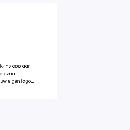
ck-ins app aan
ren van
 uw eigen logo
deze
en navigeren
s App U kunt uw