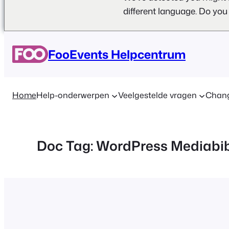
different language. Do you
Ga
naar
FooEvents Helpcentrum
de
inhoud
Home
Help-onderwerpen
Veelgestelde vragen
Chan
Doc Tag:
WordPress Mediabib