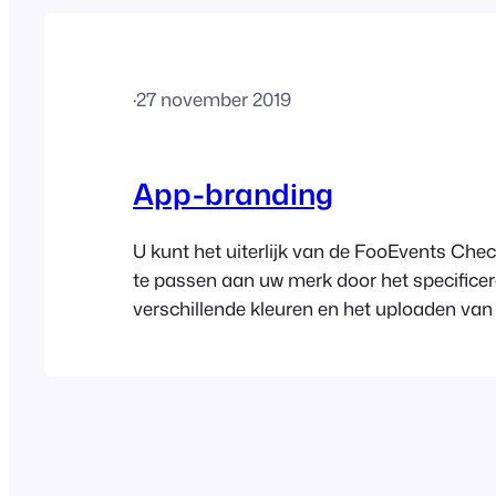
·
27 november 2019
App-branding
U kunt het uiterlijk van de FooEvents Che
te passen aan uw merk door het specifice
verschillende kleuren en het uploaden van
dat wordt weergegeven in de app. U vindt 
instellingen in uw WordPress Admin Area 
naar FooEvents > Instellingen > Check-in
eigen logo uploaden naar