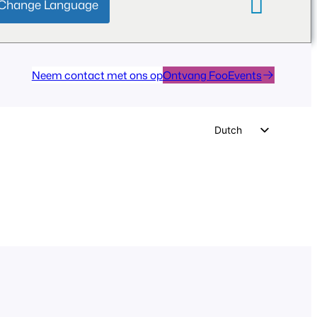
Change Language
Neem contact met ons op
Ontvang FooEvents
Dutch
English
German
Spanish
Italian
Portuguese
French
Polish
Czech