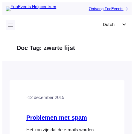
Ga
Ontvang FooEvents
naar
de
Dutch
inhoud
English
German
Doc Tag:
zwarte lijst
Spanish
Italian
Portuguese
French
Polish
·
12 december 2019
Czech
Greek
Problemen met spam
Het kan zijn dat de e-mails worden