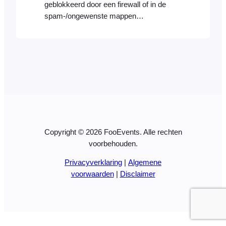
geblokkeerd door een firewall of in de
spam-/ongewenste mappen
terechtkomen. Hier zijn enkele tips die u
kunnen helpen de oorzaak van het
probleem te achterhalen: Hier zijn enkele
dingen die u kunt doen:
Copyright © 2026 FooEvents. Alle rechten
voorbehouden.
Privacyverklaring
|
Algemene
voorwaarden
|
Disclaimer