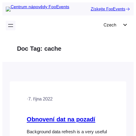
Přeskočit
Získejte FooEvents
na
obsah
Czech
English
German
Doc Tag:
cache
Dutch
Spanish
Italian
Portuguese
French
·
7. října 2022
Polish
Greek
Obnovení dat na pozadí
Background data refresh is a very useful