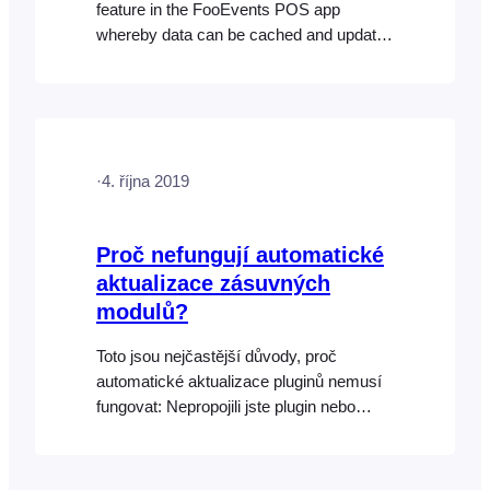
feature in the FooEvents POS app
whereby data can be cached and updates
are fetched either manually or
automatically in the background. Manual
Data Updates If you disabled automatic
background data updates, or you simply
want to do a quick fetch of the latest data
·
4. října 2019
updates, you can manually trigger…
Proč nefungují automatické
aktualizace zásuvných
modulů?
Toto jsou nejčastější důvody, proč
automatické aktualizace pluginů nemusí
fungovat: Nepropojili jste plugin nebo
balíček FooEvents se svým webem a
neuložili jste správný licenční klíč
FooEvents nebo nákupní kód Envato v