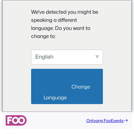
We've detected you might be
speaking a different
language. Do you want to
change to:
English
                        Change 
Language                    
Ga
Ontvang FooEvents
naar
de