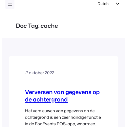
inhoud
Dutch
English
German
Doc Tag:
cache
Spanish
Italian
Portuguese
French
Polish
·
7 oktober 2022
Czech
Greek
Verversen van gegevens op
de achtergrond
Het vernieuwen van gegevens op de
achtergrond is een zeer handige functie
in de FooEvents POS-app, waarmee