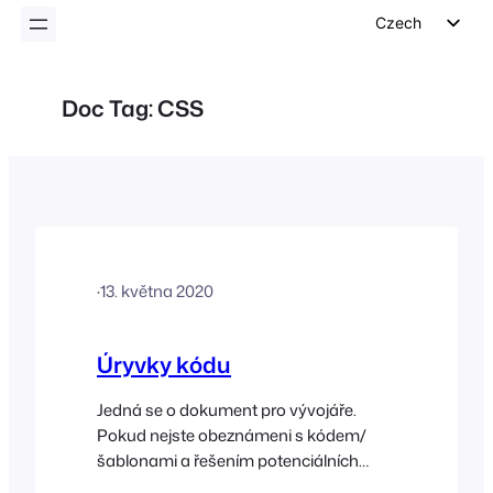
Czech
English
German
Doc Tag:
CSS
Dutch
Spanish
Italian
Portuguese
French
·
13. května 2020
Polish
Greek
Úryvky kódu
Jedná se o dokument pro vývojáře.
Pokud nejste obeznámeni s kódem/
šablonami a řešením potenciálních
konfliktů, obraťte se na vývojáře, který je