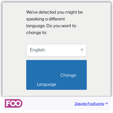
We've detected you might be
speaking a different
language. Do you want to
change to:
English
                        Change 
Language                    
Přeskočit
Získejte FooEvents
na
obsah