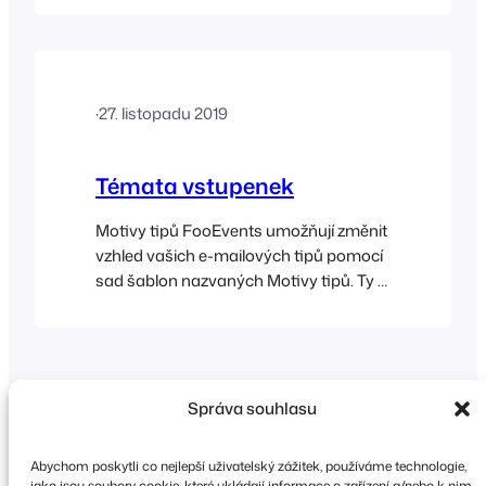
obeznámen s FooEvents a/nebo
WooCommerce. Důležité, nejprve si
prosím přečtěte Tyto úryvky jsou
poskytovány jako zdvořilostní
·
27. listopadu 2019
informace a nejsou součástí nabídky
produktu FooEvents. Jsou považovány
za úpravy a nejsou oficiálně
Témata vstupenek
Motivy tipů FooEvents umožňují změnit
vzhled vašich e-mailových tipů pomocí
sad šablon nazvaných Motivy tipů. Ty si
můžete stáhnout z bezplatné galerie
Ticket Themes na webových stránkách
FooEvents. Sekce Přidání nového
motivu letenky Nastavení motivu
letenky Odeslání náhledu letenky
Správa souhlasu
Změna loga Změna obrázku v záhlaví
Úprava
Abychom poskytli co nejlepší uživatelský zážitek, používáme technologie,
jako jsou soubory cookie, které ukládají informace o zařízení a/nebo k nim