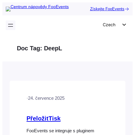
Přeskočit
Získejte FooEvents
na
obsah
Czech
English
German
Doc Tag:
DeepL
Dutch
Spanish
Italian
Portuguese
French
·
24. července 2025
Polish
Greek
PřeložitTisk
FooEvents se integruje s pluginem