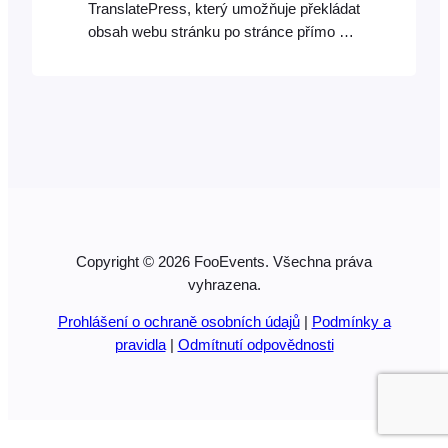
TranslatePress, který umožňuje překládat
obsah webu stránku po stránce přímo z
přední části webu. Podporuje také
automatický překlad prostřednictvím
TranslatePress AI, Google Translate a
DeepL. TranslatePress je naše
doporučené překladatelské řešení díky
snadnému použití a nízké režii zdrojů.
Funguje také mimo [...]
Copyright © 2026 FooEvents. Všechna práva
vyhrazena.
Prohlášení o ochraně osobních údajů
|
Podmínky a
pravidla
|
Odmítnutí odpovědnosti