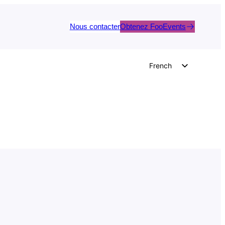
Nous contacter
Obtenez FooEvents
French
English
German
Dutch
Spanish
Italian
Portuguese
Polish
Czech
Greek