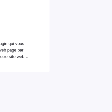
ugin qui vous
 web page par
otre site web. Il
tomatique via
pL.
n que nous
isation et de sa
tionne