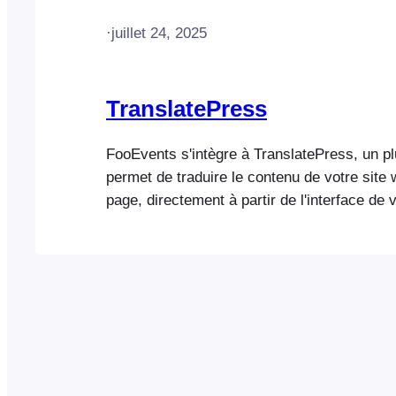
·
juillet 24, 2025
TranslatePress
FooEvents s'intègre à TranslatePress, un pl
permet de traduire le contenu de votre site
page, directement à partir de l'interface de v
prend également en charge la traduction au
TranslatePress AI, Google Translate et Dee
TranslatePress est la solution de traductio
recommandons en raison de sa facilité d'util
faible consommation de ressources. Il fonc
également à partir du [...]