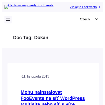
Přeskočit
Získejte FooEvents
na
obsah
Czech
English
German
Doc Tag:
Dokan
Dutch
Spanish
Italian
Portuguese
French
·
11. listopadu 2019
Polish
Greek
Mohu nainstalovat
FooEvents na síť WordPress
Multisite nebo síť s více