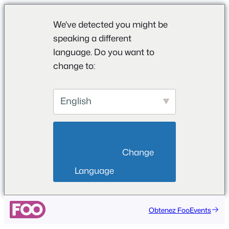
We've detected you might be
speaking a different
language. Do you want to
change to:
English
                        Change 
Language                    
Aller
Obtenez FooEvents
au
contenu