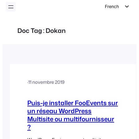
French
English
German
Doc Tag :
Dokan
Dutch
Spanish
Italian
Portuguese
Polish
·
11 novembre 2019
Czech
Greek
Puis-je installer FooEvents sur
un réseau WordPress
Multisite ou multifournisseur
?