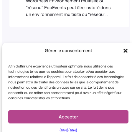
WordPress Environnement multisite ou
"réseau" FooEvents peut être installé dans
un environnement multisite ou "réseau"
WordPress. Pour en savoir plus sur la
"création d'un réseau", cliquez ici :
https://developer.wordpress.org/advanced-
administration/multisite En principe,
chaque utilisateur dispose de sa propre
Gérer le consentement
URL, par exemple http://your-
website.com/username/, et de ses propres
Afin d'offrir une expérience utilisateur optimale, nous utilisons des
données de connexion. Le(s) plugin(s)
technologies telles que les cookies pour stocker et/ou accéder aux
FooEvents sera(ont) installé(s) sur le
informations relatives à l'appareil. Le fait de consentir à ces technologies
Copyright © 2026 FooEvents. Tous droits
domaine principal uniquement, puis tous
nous permettra de traiter des données telles que le comportement de
navigation ou des identifiants uniques sur ce site. Le fait de ne pas
réservés.
les utilisateurs du domaine FooEvents
consentir ou de retirer son consentement peut avoir un effet négatif sur
auront leur propre URL.
certaines caractéristiques et fonctions.
Déclaration de confidentialité
|
Conditions
générales d'utilisation
|
Clause de non-
responsabilité
Accepter
{titre}
{titre}