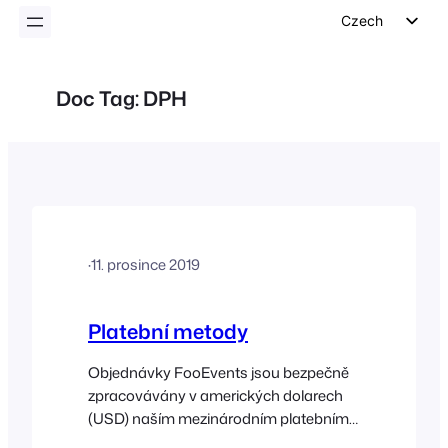
Czech
English
German
Doc Tag:
DPH
Dutch
Spanish
Italian
Portuguese
French
·
11. prosince 2019
Polish
Greek
Platební metody
Objednávky FooEvents jsou bezpečně
zpracovávány v amerických dolarech
(USD) naším mezinárodním platebním
partnerem Stripe (přijímáme karty Visa,