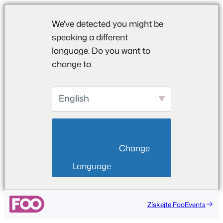
We've detected you might be
speaking a different
language. Do you want to
change to:
English
                        Change 
Language                    
Přeskočit
Získejte FooEvents
na
obsah