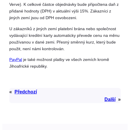
Verve). K celkové částce objednávky bude připočtena daň z
přidané hodnoty (DPH) v aktuální výši 15%. Zákazníci z
jiných zemí jsou od DPH osvobozeni.
U zákazníků z jiných zemí platební brána nebo společnost
vydávající kreditní karty automaticky převede cenu na měnu
používanou v dané zemi. Přesný směnný kurz, který bude
použit, není námi kontrolován.
PayPal
je také možnost platby ve všech zemích kromě
Jihoafrické republiky.
«
Předchozí
Další
»