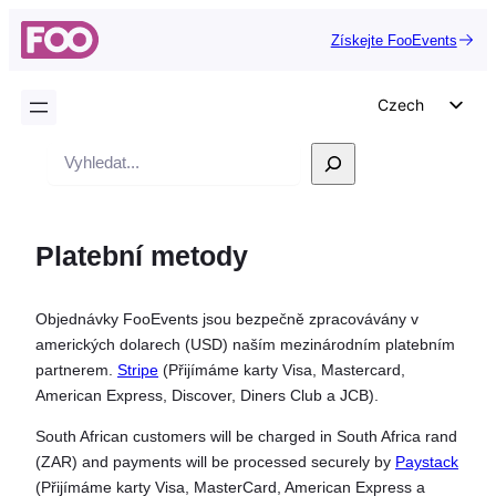
Získejte FooEvents
Czech
English
Vyhledávání
German
Dutch
Platební metody
Spanish
Italian
Objednávky FooEvents jsou bezpečně zpracovávány v
Portuguese
amerických dolarech (USD) naším mezinárodním platebním
French
partnerem.
Stripe
(Přijímáme karty Visa, Mastercard,
American Express, Discover, Diners Club a JCB).
Polish
Greek
South African customers will be charged in South Africa rand
(ZAR) and payments will be processed securely by
Paystack
(Přijímáme karty Visa, MasterCard, American Express a