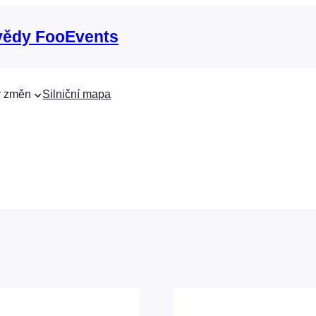
vědy FooEvents
 změn
Silniční mapa