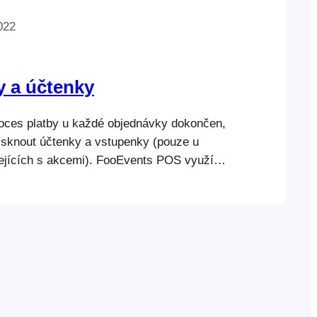
022
 a účtenky
oces platby u každé objednávky dokončen,
isknout účtenky a vstupenky (pouze u
ejících s akcemi). FooEvents POS využívá
k a vstupenek standardní dialogové okno
ížeči. Tisk faktur/účtenek FooEvents POS
u faktur/účtenek a vstupenek standardní
ro tisk v prohlížeči. Můžete tedy použít
rnu…