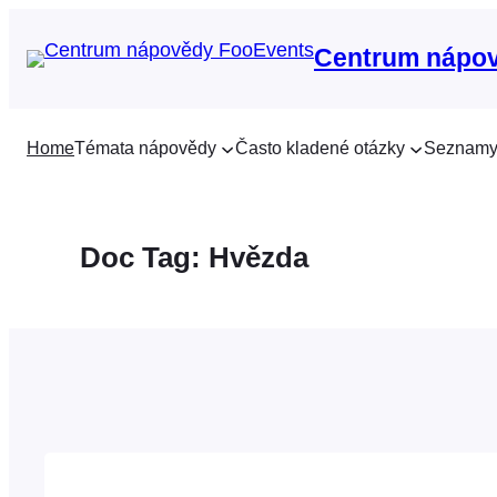
Přeskočit
na
Centrum nápo
obsah
Home
Témata nápovědy
Často kladené otázky
Seznamy
Doc Tag:
Hvězda