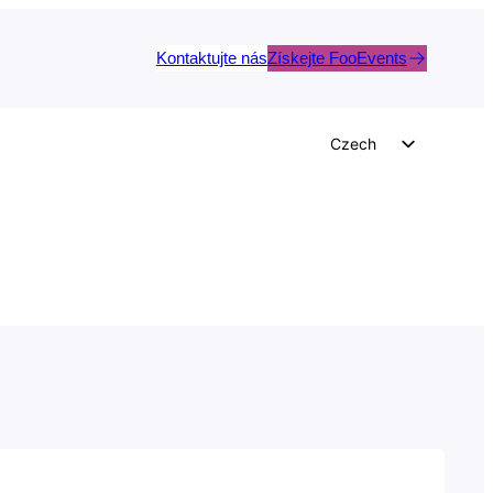
Kontaktujte nás
Získejte FooEvents
Czech
English
German
Dutch
Spanish
Italian
Portuguese
French
Polish
Greek