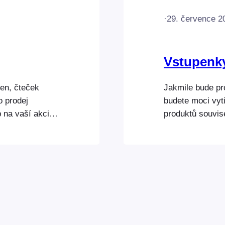
·
29. července 2
Vstupenky
en, čteček
Jakmile bude pr
o prodej
budete moci vyt
 na vaší akci či
produktů souvis
účtenky lze
ke tisku účtene
í USB, AirPrint
pro tisk v prohl
) NEBO
využívá ke tisk
zařízení
dialogové okno p
jakoukoli tiská