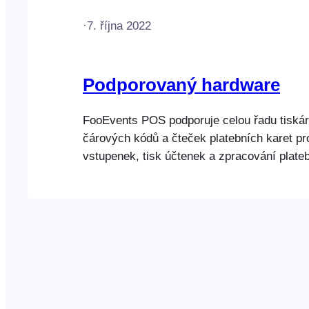
·
7. října 2022
Podporovaný hardware
FooEvents POS podporuje celou řadu tiskár
čárových kódů a čteček platebních karet pr
vstupenek, tisk účtenek a zpracování plateb
v provozovně. Stolní tiskárny Vstupenky a 
tisknout pomocí jakékoli tiskárny podporujíc
(FooEvents POS pouze v systému macOS
bezdrátového připojení. Kompletní seznam 
podporujících pouze AirPrint najdete…