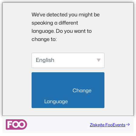
We've detected you might be
speaking a different
language. Do you want to
change to:
English
                        Change 
Language                    
Přeskočit
Získejte FooEvents
na
obsah