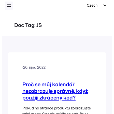
Czech
English
German
Doc Tag:
JS
Dutch
Spanish
Italian
Portuguese
French
·
20. října 2022
Polish
Greek
Proč se můj kalendář
nezobrazuje správně, když
použiji zkrácený kód?
Pokud na stránce produktu zobrazujete
také mapu Google, může se stát, že se