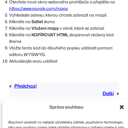
Otevřete nové okno webového prohlížeče a přejděte na
https://www.google.com/maps
Vyhledejte adresu, kterou chcete zobrazit na mapě.
Klikněte na
Sdílet
ikona
Klikněte na
Vložení mapy
v okně, které se zobrazí
Klikněte na
KOPÍROVAT HTML
zkopírovat vložený kód
iframe
Vložte tento kód do dlouhého popisu události pomocí
editoru WYSIWYG.
Aktualizujte svou událost
«
Předchozí
Další
»
Správa souhlasu
Abychom poskytli co nejlepší uživatelský zážitek, používáme technologie,
jako jsou soubory cookie, které ukládají informace o zařízení a/nebo k nim