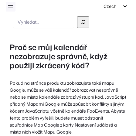
Czech
English
Vyhledávání
German
Dutch
Proč se můj kalendář
Spanish
nezobrazuje správně, když
Italian
použiji zkrácený kód?
Portuguese
French
Pokud na stránce produktu zobrazujete také mapu
Polish
Google, může se váš kalendář zobrazovat nesprávně
Greek
nebo se místo kalendáře zobrazí výstupní kód. JavaScript
přidaný Mapami Google může způsobit konflikty s jiným
kódem JavaScriptu včetně kalendáře FooEvents. Abyste
tento problém vyřešili, budete muset odstranit
souřadnice Map Google z karty Nastavení události a
místo nich vložit Mapu Google.