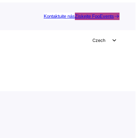
Kontaktujte nás
Získejte FooEvents
Czech
English
German
Dutch
Spanish
Italian
Portuguese
French
Polish
Greek