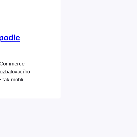
 podle
ooCommerce
rozbalovacího
 tak mohli
zení událostí.
cím dokumentu
ts/order-