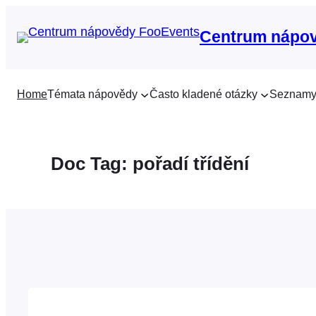
Přeskočit
na
Centrum nápo
obsah
Home
Témata nápovědy
Často kladené otázky
Seznamy
Doc Tag:
pořadí třídění