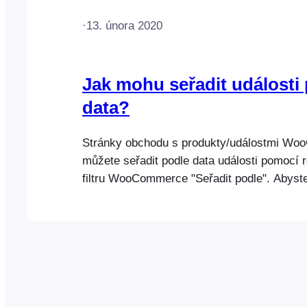
·
13. února 2020
Jak mohu seřadit události
data?
Stránky obchodu s produkty/událostmi W
můžete seřadit podle data události pomocí 
filtru WooCommerce "Seřadit podle". Abyste
učinit, musíte povolit nastavení možností řa
Podrobnější pokyny naleznete v následují
nápovědy:
https://help.fooevents.com/docs/topics/even
events-by-date/.