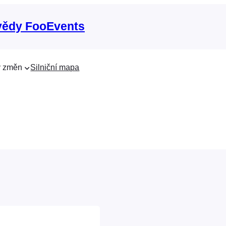
vědy FooEvents
 změn
Silniční mapa