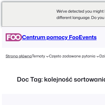
We've detected you might 
different language. Do you
Przejdź
do
Centrum pomocy FooEvents
treści
Strona główna
Tematy
Często zadawane pytania
Dzi
Doc Tag:
kolejność sortowani