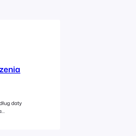
zenia
i
ług daty
a
u należy
zeń. Bardziej
 następującym