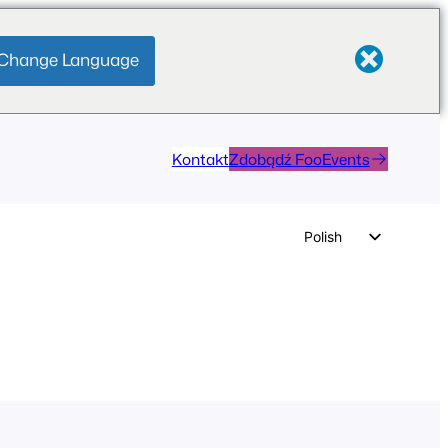
Change Language
Kontakt
Zdobądź FooEvents
Polish
English
German
Dutch
Spanish
Italian
Portuguese