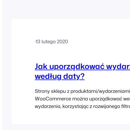
·
13 lutego 2020
Jak uporządkować wydar
według daty?
Strony sklepu z produktami/wydarzeniam
WooCommerce można uporządkować wed
wydarzenia, korzystając z rozwijanego filtr
WooCommerce "Sortuj według". W tym cel
włączyć ustawienie opcji sortowania wydar
szczegółowe instrukcje można znaleźć w