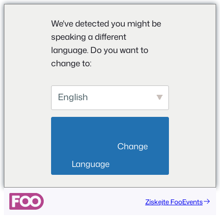
We've detected you might be
speaking a different
language. Do you want to
change to:
English
                        Change 
Language                    
Přeskočit
Získejte FooEvents
na
obsah