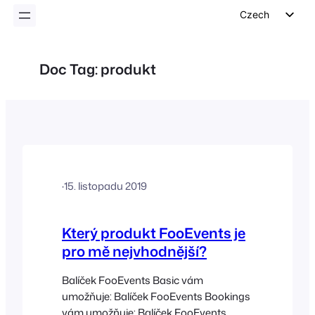
Czech
English
German
Doc Tag:
produkt
Dutch
Spanish
Italian
Portuguese
French
·
15. listopadu 2019
Polish
Greek
Který produkt FooEvents je
pro mě nejvhodnější?
Balíček FooEvents Basic vám
umožňuje: Balíček FooEvents Bookings
vám umožňuje: Balíček FooEvents