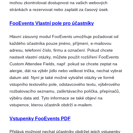
mohou zkontrolovat dostupnost na vašich webových
stránkách a rezervovat nebo zaplatit za časový úsek.
FooEvents Vlastní pole pro účastníky
Hlavní zásuvný modul FooEvents umožňuje požadovat od
každého účastníka pouze jméno, příjmení, e-mailovou
adresu, telefonní číslo, firmu a označení. Pokud chcete
nastavit vlastní otázky, můžete použít rozšíření FooEvents
Custom Attendee Fields, např. pokud se chcete zeptat na
alergie, dát na výběr jídlo nebo velikost trička, nechat vybrat
datum atd. Nyní je také možné vytvářet otázky ve formě
vstupního textového pole, odstavcového textu, výběrového
rozbalovacího seznamu, zaškrtávacího políčka, přepínačů,
výběru data atd. Tyto informace se také objeví na
vstupence, kterou účastník obdrží e-mailem.
Vstupenky FooEvents PDF
Přidává možnost nechat účastníky obdržet jejich vstupenky