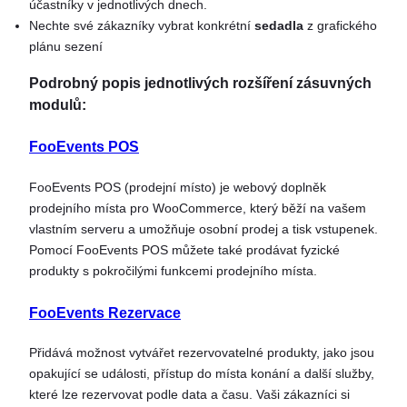
účastníky v jednotlivých dnech.
Nechte své zákazníky vybrat konkrétní
sedadla
z grafického
plánu sezení
Podrobný popis jednotlivých rozšíření zásuvných
modulů:
FooEvents POS
FooEvents POS (prodejní místo) je webový doplněk
prodejního místa pro WooCommerce, který běží na vašem
vlastním serveru a umožňuje osobní prodej a tisk vstupenek.
Pomocí FooEvents POS můžete také prodávat fyzické
produkty s pokročilými funkcemi prodejního místa.
FooEvents Rezervace
Přidává možnost vytvářet rezervovatelné produkty, jako jsou
opakující se události, přístup do místa konání a další služby,
které lze rezervovat podle data a času. Vaši zákazníci si