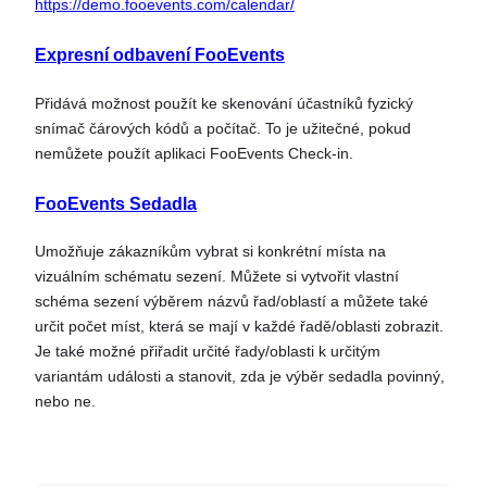
https://demo.fooevents.com/calendar/
Expresní odbavení FooEvents
Přidává možnost použít ke skenování účastníků fyzický
snímač čárových kódů a počítač. To je užitečné, pokud
nemůžete použít aplikaci FooEvents Check-in.
FooEvents Sedadla
Umožňuje zákazníkům vybrat si konkrétní místa na
vizuálním schématu sezení. Můžete si vytvořit vlastní
schéma sezení výběrem názvů řad/oblastí a můžete také
určit počet míst, která se mají v každé řadě/oblasti zobrazit.
Je také možné přiřadit určité řady/oblasti k určitým
variantám události a stanovit, zda je výběr sedadla povinný,
nebo ne.