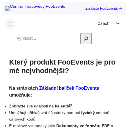
Získejte FooEvents
Czech
English
Vyhledávání
German
Dutch
Který produkt FooEvents je pro
Spanish
mě nejvhodnější?
Italian
Portuguese
Na stránkách
Základní balíček FooEvents
French
umožňuje:
Polish
Zobrazte své události na
kalendář
Greek
Umožňují přihlašovat účastníky pomocí
fyzický
snímač
čárových kódů
E-mailové vstupenky jako
Dokumenty ve formátu PDF
a