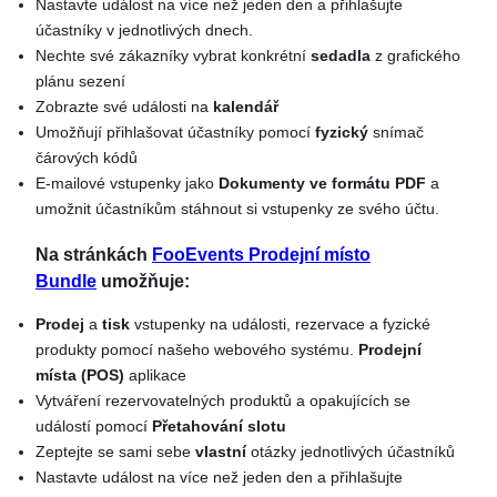
Nastavte událost na více než jeden den a přihlašujte
účastníky v jednotlivých dnech.
Nechte své zákazníky vybrat konkrétní
sedadla
z grafického
plánu sezení
Zobrazte své události na
kalendář
Umožňují přihlašovat účastníky pomocí
fyzický
snímač
čárových kódů
E-mailové vstupenky jako
Dokumenty ve formátu PDF
a
umožnit účastníkům stáhnout si vstupenky ze svého účtu.
Na stránkách
FooEvents Prodejní místo
Bundle
umožňuje:
Prodej
a
tisk
vstupenky na události, rezervace a fyzické
produkty pomocí našeho webového systému.
Prodejní
místa (POS)
aplikace
Vytváření rezervovatelných produktů a opakujících se
událostí pomocí
Přetahování slotu
Zeptejte se sami sebe
vlastní
otázky jednotlivých účastníků
Nastavte událost na více než jeden den a přihlašujte