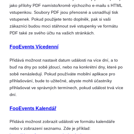
jako přílohy PDF namísto/kromě výchozího e-mailu s HTML
vstupenkou. Soubory PDF jsou přenosné a usnadňují tisk
vstupenek. Pokud použijete tento doplněk, pak si vaši
zákazníci budou moci stáhnout své vstupenky ve formátu
PDF také ze svého účtu na vašich stránkách.
FooEvents Vícedenní
Přidává možnost nastavit datum události na více dní, a to
buď na dny po sobě jdoucí, nebo na konkrétní dny, které po
sobě nenásledují. Pokud používáte mobilní aplikace pro
přihlašování, bude to užitečné, abyste mohli účastníky
přihlašovat ve správných termínech, pokud událost trvá více
dní.
FooEvents Kalendář
Přidává možnost zobrazit události ve formátu kalendáře
nebo v zobrazení seznamu. Zde je příklad: